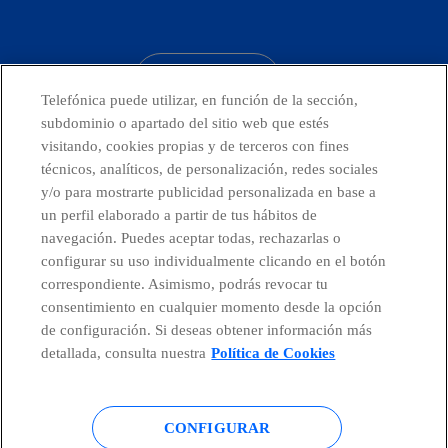
facebook
linkedin
twitter
instagram
youtube
CONTACTO
Telefónica puede utilizar, en función de la sección,
subdominio o apartado del sitio web que estés
visitando, cookies propias y de terceros con fines
técnicos, analíticos, de personalización, redes sociales
Telefónica en redes sociales
y/o para mostrarte publicidad personalizada en base a
un perfil elaborado a partir de tus hábitos de
Canal de Denuncias
navegación. Puedes aceptar todas, rechazarlas o
configurar su uso individualmente clicando en el botón
correspondiente. Asimismo, podrás revocar tu
Centro Global Transparencia
consentimiento en cualquier momento desde la opción
de configuración. Si deseas obtener información más
detallada, consulta nuestra
Política de Cookies
© Telefónica S.A.
Configurar cookies
CONFIGURAR
Política de cookies
Aviso legal