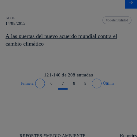
BLOG
Sostenibilidad
14/09/2015
A las puertas del nuevo acuerdo mundial contra el
cambio climático
121-140 de
208
entradas
Primera
6
7
8
9
Última
Ir a página anterior
Ir a página siguiente
Reportes
REPORTES #MEDIO AMBIENTE