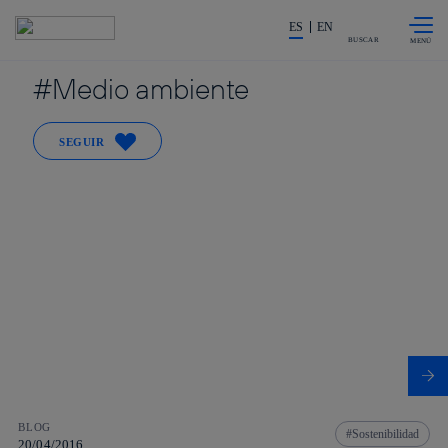
Saltar al
La acción en accionistas e invers
contenido
ES
EN
principal
BUSCAR
Medio ambiente
SEGUIR
BLOG
Sostenibilidad
20/04/2016