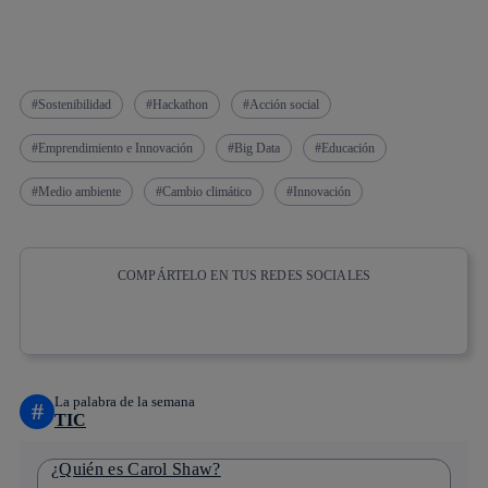
Sostenibilidad
Hackathon
Acción social
Emprendimiento e Innovación
Big Data
Educación
Medio ambiente
Cambio climático
Innovación
COMPÁRTELO EN TUS REDES SOCIALES
Copiar enlace
Copiar enlace
facebook
twitter
whatsapp
linkedin
La palabra de la semana
#
TIC
¿Quién es Carol Shaw?