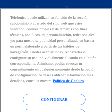
CONTACTO
Telefónica puede utilizar, en función de la sección,
subdominio o apartado del sitio web que estés
visitando, cookies propias y de terceros con fines
técnicos, analíticos, de personalización, redes sociales
Telefónica en redes sociales
y/o para mostrarte publicidad personalizada en base a
un perfil elaborado a partir de tus hábitos de
Canal de Denuncias
navegación. Puedes aceptar todas, rechazarlas o
configurar su uso individualmente clicando en el botón
correspondiente. Asimismo, podrás revocar tu
Centro Global Transparencia
consentimiento en cualquier momento desde la opción
de configuración. Si deseas obtener información más
detallada, consulta nuestra
Política de Cookies
© Telefónica S.A.
Configurar cookies
CONFIGURAR
Política de cookies
Aviso legal