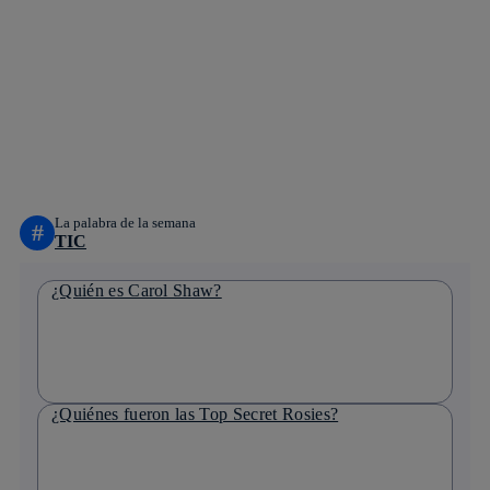
Copiar enlace
Copiar enlace
facebook
twitter
whatsapp
linkedin
La palabra de la semana
#
TIC
¿Quién es Carol Shaw?
¿Quiénes fueron las Top Secret Rosies?