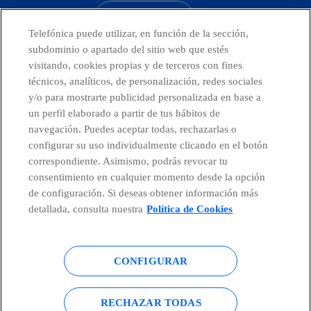
CONTACTO
Telefónica puede utilizar, en función de la sección,
subdominio o apartado del sitio web que estés
visitando, cookies propias y de terceros con fines
técnicos, analíticos, de personalización, redes sociales
Países y Unidades emergentes
y/o para mostrarte publicidad personalizada en base a
un perfil elaborado a partir de tus hábitos de
Canal de Denuncias
navegación. Puedes aceptar todas, rechazarlas o
configurar su uso individualmente clicando en el botón
correspondiente. Asimismo, podrás revocar tu
Centro Global Transparencia
consentimiento en cualquier momento desde la opción
de configuración. Si deseas obtener información más
detallada, consulta nuestra
Política de Cookies
© Telefónica S.A.
Configurar cookies
CONFIGURAR
Política de cookies
Aviso legal
Accesibilidad
Política de privacidad
RECHAZAR TODAS