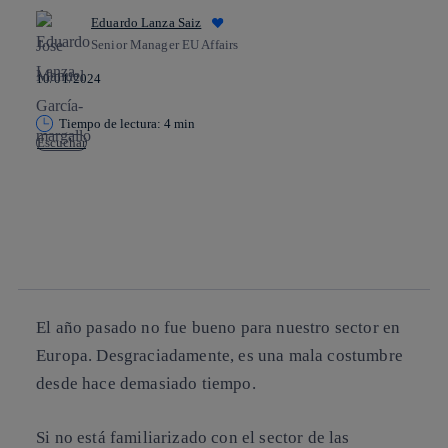
Eduardo Lanza Saiz
Senior Manager EU Affairs
10/01/2024
Tiempo de lectura: 4 min
Escuchar
Copiar enlace
Copiar enlace
facebook
twitter
whatsapp
linkedin
El año pasado no fue bueno para nuestro sector en
Europa. Desgraciadamente, es una mala costumbre
desde hace demasiado tiempo.
Si no está familiarizado con el sector de las