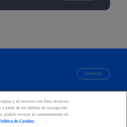
CONTACTO
facebook
linkedin
twitter
instagram
youtube
ropias y de terceros con fines técnicos,
o a partir de tus hábitos de navegación.
o, podrás revocar tu consentimiento en
Política de Cookies