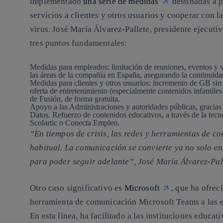
implementado
una serie de medidas
destinadas a p
servicios a clientes y otros usuarios y cooperar con 
virus.
José María Álvarez-Pallete
, presidente ejecuti
tres puntos fundamentales:
Medidas para empleados:
limitación de reuniones, eventos y v
las áreas de la compañía en España, asegurando la continuidad
Medidas para clientes y otros usuarios:
incremento de GB sin c
oferta de entretenimiento (especialmente contenidos infantiles
de Fusión, de forma gratuita.
Apoyo a las Administraciones y autoridades públicas
, gracia
Datos. Refuerzo de contenidos educativos, a través de la tec
Scolartic o Conecta Empleo.
“En tiempos de crisis, las redes y herramientas de c
habitual. La comunicación se convierte ya no solo en
para poder seguir adelante”, José María Álvarez-Pall
Otro caso significativo es
Microsoft
, que ha ofrec
herramienta de comunicación Microsoft Teams a las e
En esta línea, ha facilitado a las instituciones educa