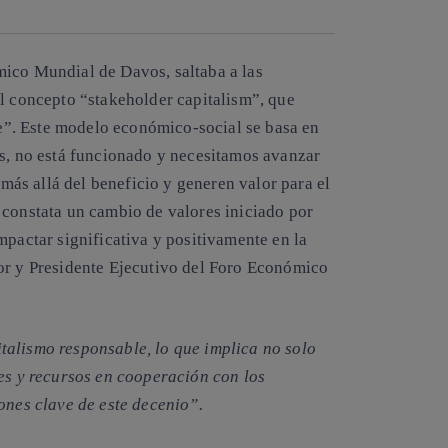
Copiar enlace
Copiar enlace
facebook
twitter
whatsapp
linkedin
mico Mundial de Davos, saltaba a las
el concepto “
stakeholder capitalism
”, que
e
”. Este modelo económico-social se basa en
os, no está funcionado y necesitamos avanzar
ás allá del beneficio y generen valor para el
 constata un cambio de valores iniciado por
pactar significativa y positivamente en la
or y Presidente Ejecutivo del Foro Económico
talismo responsable, lo que implica no solo
des y recursos en cooperación con los
ones clave de este decenio”.