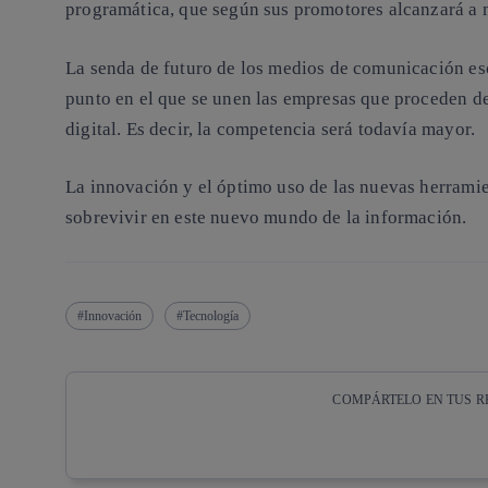
programática, que según sus promotores alcanzará a m
La senda de futuro de los medios de comunicación escr
punto en el que se unen las empresas que proceden de
digital. Es decir, la competencia será todavía mayor.
La innovación y el óptimo uso de las nuevas herramie
sobrevivir en este nuevo mundo de la información.
Innovación
Tecnología
COMPÁRTELO EN TUS R
Copiar enlace
Copiar enlace
facebook
twitter