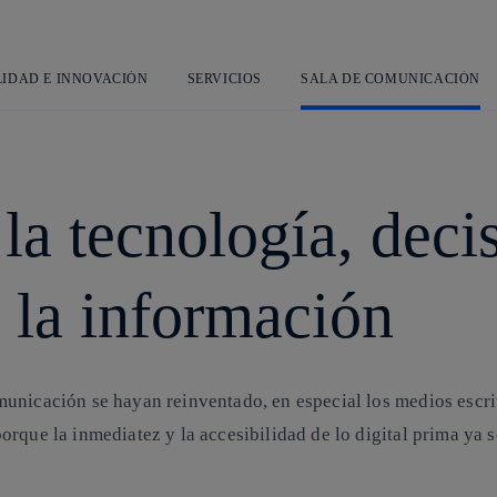
Saltar
al
contenido
principal
LIDAD E INNOVACIÓN
SERVICIOS
SALA DE COMUNICACIÓN
la tecnología, decis
la información
nicación se hayan reinventado, en especial los medios escrito
rque la inmediatez y la accesibilidad de lo digital prima ya so