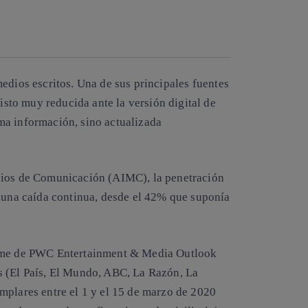
Copiar enlace
Copiar enlace
facebook
twitter
whatsapp
linkedin
medios escritos
. Una de sus principales fuentes
visto muy reducida ante la versión digital de
ma información, sino actualizada
edios de Comunicación (AIMC)
, la penetración
o una caída continua, desde el 42% que suponía
orme de PWC Entertainment & Media Outlook
s (El País, El Mundo, ABC, La Razón, La
mplares entre el 1 y el 15 de marzo de 2020