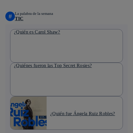
La palabra de la semana
#
TIC
¿Quién es Carol Shaw?
¿Quiénes fueron las Top Secret Rosies?
¿Quién fue Ángela Ruiz Robles?