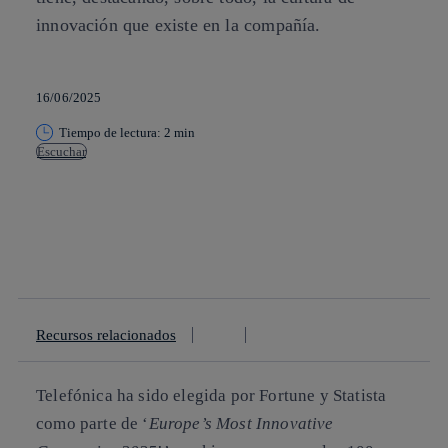
innovación que existe en la compañía.
16/06/2025
Tiempo de lectura: 2 min
Escuchar
Copiar enlace
Copiar enlace
facebook
twitter
whatsapp
linkedin
Recursos relacionados
Telefónica ha sido elegida por Fortune y Statista
como parte de ‘
Europe’s Most Innovative