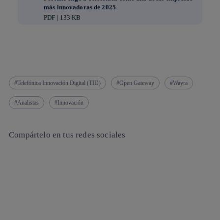
más innovadoras de 2025
PDF | 133 KB
Telefónica Innovación Digital (TID)
Open Gateway
Wayra
Analistas
Innovación
Compártelo en tus redes sociales
Copiar enlace
Copiar enlace
facebook
twitter
whatsapp
linkedin