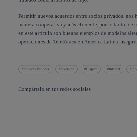
Permitir nuevos acuerdos entre socios privados, nos 
manera cooperativa y más eficiente, por lo tanto, de 
en este artículo son buenos ejemplos de modelos alte
operaciones de Telefónica en América Latina, asegura
Políticas Públicas
Inversión
Hispam
Internet
Inn
Compártelo en tus redes sociales
Copiar enlace
Copiar enlace
facebook
twitter
whatsapp
linkedin