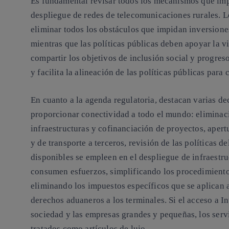
Es fundamental revisar todos los mecanismos que imp
despliegue de redes de telecomunicaciones rurales. 
eliminar todos los obstáculos que impidan inversiones
mientras que las políticas públicas deben apoyar la vi
compartir los objetivos de inclusión social y progres
y facilita la alineación de las políticas públicas par
En cuanto a la agenda regulatoria, destacan varias d
proporcionar conectividad a todo el mundo: eliminaci
infraestructuras y cofinanciación de proyectos, apert
y de transporte a terceros, revisión de las políticas d
disponibles se empleen en el despliegue de infraestru
consumen esfuerzos, simplificando los procedimientos
eliminando los impuestos específicos que se aplican a
derechos aduaneros a los terminales. Si el acceso a Int
sociedad y las empresas grandes y pequeñas, los ser
tratados como artículos de lujo.