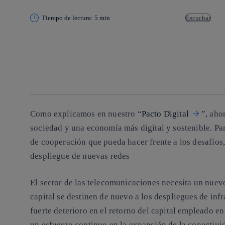
Tiempo de lectura: 5 min
Escuchar
Copiar enlace
Copiar enlace
facebook
twitter
whatsapp
linkedin
Como explicamos en nuestro “
Pacto Digital
”, aho
sociedad y una economía más digital y sostenible. Par
de cooperación que pueda hacer frente a los desafíos, 
despliegue de nuevas redes
El sector de las telecomunicaciones necesita un nuevo
capital se destinen de nuevo a los despliegues de infr
fuerte deterioro en el retorno del capital empleado en 
un esfuerzo continuo en la expansión de la conectivid