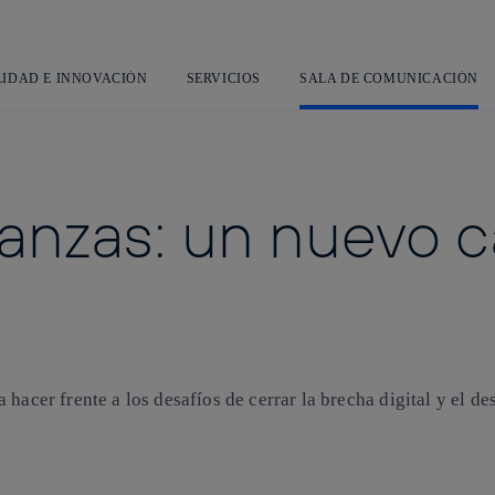
Saltar
al
contenido
principal
LIDAD E INNOVACIÓN
SERVICIOS
SALA DE COMUNICACIÓN
lianzas: un nuevo 
hacer frente a los desafíos de cerrar la brecha digital y el d