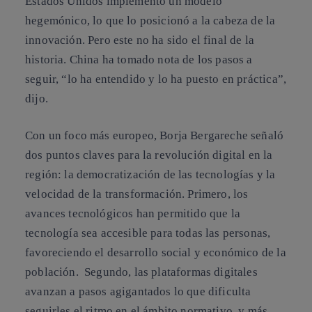
Estados Unidos implementó un modelo
Bergareche y
hegemónico, lo que lo posicionó a la cabeza de la
Belén Romana.
innovación. Pero este no ha sido el final de la
historia. China ha tomado nota de los pasos a
seguir, “lo ha entendido y lo ha puesto en práctica”,
dijo.
Con un foco más europeo, Borja Bergareche señaló
dos puntos claves para la revolución digital en la
región: la democratización de las tecnologías y la
velocidad de la transformación. Primero, los
avances tecnológicos han permitido que la
tecnología sea accesible para todas las personas,
favoreciendo el desarrollo social y económico de la
población. Segundo, las plataformas digitales
avanzan a pasos agigantados lo que dificulta
seguirles el ritmo en el ámbito normativo, y más