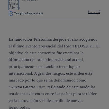
Escuchar
Tiempo de lectura: 6 min
Copiar enlace
Copiar enlace
facebook
twitter
whatsapp
linkedin
La fundación Telefónica despide el año acogiendo
el último evento presencial del foro TELOS2021. El
objetivo de este encuentro fue examinar la
bifurcación del orden internacional actual,
principalmente en el ámbito tecnológico
internacional. A grandes rasgos, este orden está
marcado por lo que se ha denominado como
“Nueva Guerra Fría”, reflejando de este modo las
tensiones existentes entre los países para ser líder
en la innovación y el desarrollo de nuevas
tecnologías.