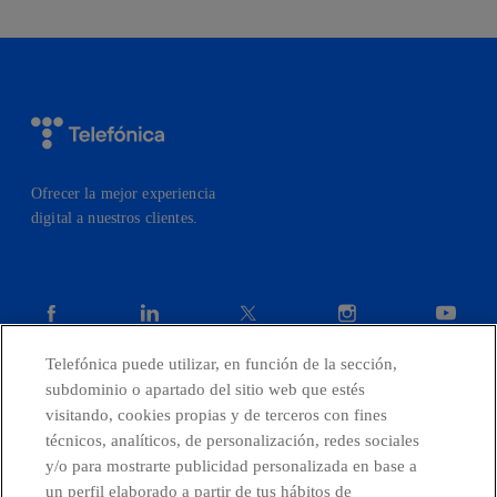
Ofrecer la mejor experiencia
digital a nuestros clientes.
facebook
linkedin
twitter
instagram
youtube
Telefónica puede utilizar, en función de la sección,
subdominio o apartado del sitio web que estés
CONTACTO
visitando, cookies propias y de terceros con fines
técnicos, analíticos, de personalización, redes sociales
y/o para mostrarte publicidad personalizada en base a
un perfil elaborado a partir de tus hábitos de