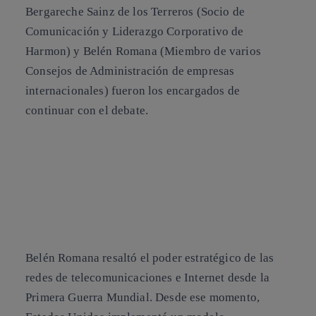
Bergareche Sainz de los Terreros (Socio de
Comunicación y Liderazgo Corporativo de
Harmon) y Belén Romana (Miembro de varios
Consejos de Administración de empresas
internacionales) fueron los encargados de
continuar con el debate.
De izquierda a
De izquierda a
derecha:
derecha:
Christoph
Christoph
De izquierda a
Steck, Alicia
Steck, Alicia
derecha:
Richart, Borja
Richart, Belén
Christoph
Bergareche y
Romana, Áurea
Belén Romana resaltó el poder estratégico de las
Steck, Alicia
redes de telecomunicaciones e Internet desde la
Belén Romana.
Moltó y Borja
Primera Guerra Mundial. Desde ese momento,
Richart, Borja
Bergareche.