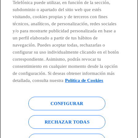
Telefónica puede utilizar, en función de la sección,
subdominio o apartado del sitio web que estés
visitando, cookies propias y de terceros con fines
técnicos, analíticos, de personalización, redes sociales
Países y Unidades emergentes
y/o para mostrarte publicidad personalizada en base a
un perfil elaborado a partir de tus hábitos de
Canal de Denuncias
navegación. Puedes aceptar todas, rechazarlas o
configurar su uso individualmente clicando en el botón
correspondiente. Asimismo, podrás revocar tu
Centro Global Transparencia
consentimiento en cualquier momento desde la opción
de configuración. Si deseas obtener información más
detallada, consulta nuestra
Política de Cookies
© Telefónica S.A.
Configurar cookies
CONFIGURAR
Política de cookies
Aviso legal
Accesibilidad
Política de privacidad
RECHAZAR TODAS
Mapa del sitio