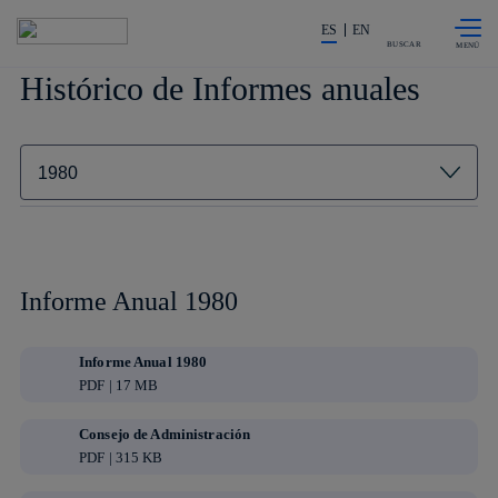
Saltar al
La acción en accionistas e invers
contenido
ES
EN
principal
BUSCAR
Histórico de Informes anuales
Informe Anual 1980
Informe Anual 1980
PDF | 17 MB
Consejo de Administración
PDF | 315 KB