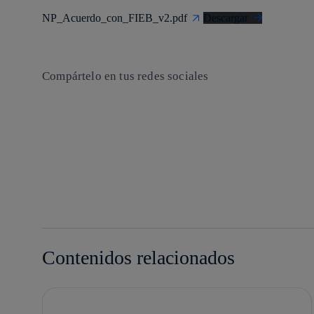
NP_Acuerdo_con_FIEB_v2.pdf
Descargar
Compártelo en tus redes sociales
Copiar enlace
Copiar enlace
facebook
twitter
whatsapp
linkedin
Contenidos relacionados