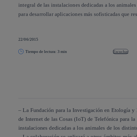
integral de las instalaciones dedicadas a los animales
para desarrollar aplicaciones más sofisticadas que r
22/06/2015
Tiempo de lectura: 3 min
Escuchar
Copiar enlace
Copiar enlace
facebook
twitter
whatsapp
linkedin
– La Fundación para la Investigación en Etología y
de Internet de las Cosas (IoT) de Telefónica para la 
instalaciones dedicadas a los animales de los distin
– La colaboración se aplicará a otros ámbitos más al