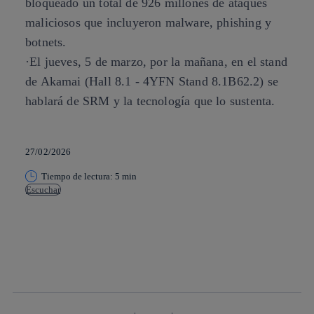
bloqueado un total de 926 millones de ataques
maliciosos que incluyeron malware, phishing y
botnets.
·El jueves, 5 de marzo, por la mañana, en el stand
de Akamai (Hall 8.1 - 4YFN Stand 8.1B62.2) se
hablará de SRM y la tecnología que lo sustenta.
27/02/2026
Tiempo de lectura: 5 min
Escuchar
Copiar enlace
Copiar enlace
facebook
twitter
whatsapp
linkedin