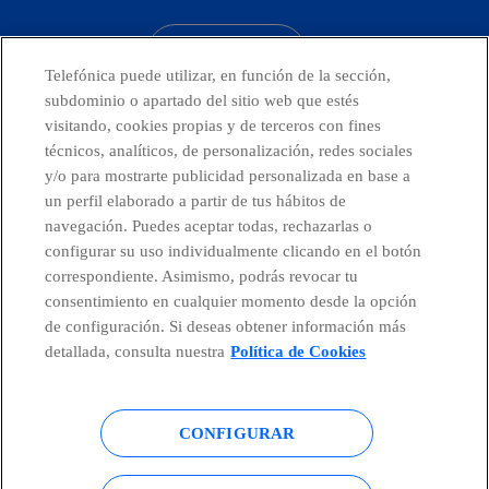
CONTACTO
Telefónica puede utilizar, en función de la sección,
subdominio o apartado del sitio web que estés
visitando, cookies propias y de terceros con fines
técnicos, analíticos, de personalización, redes sociales
Telefónica en redes sociales
y/o para mostrarte publicidad personalizada en base a
un perfil elaborado a partir de tus hábitos de
Canal de Denuncias
navegación. Puedes aceptar todas, rechazarlas o
configurar su uso individualmente clicando en el botón
correspondiente. Asimismo, podrás revocar tu
Centro Global Transparencia
consentimiento en cualquier momento desde la opción
de configuración. Si deseas obtener información más
detallada, consulta nuestra
Política de Cookies
© Telefónica S.A.
Configurar cookies
CONFIGURAR
Política de cookies
Aviso legal
Accesibilidad
Política de privacidad