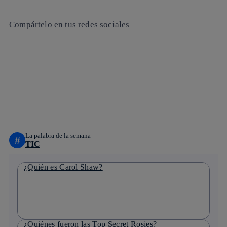
Compártelo en tus redes sociales
Copiar enlace
Copiar enlace
facebook
twitter
whatsapp
linkedin
La palabra de la semana
#
TIC
¿Quién es Carol Shaw?
¿Quiénes fueron las Top Secret Rosies?