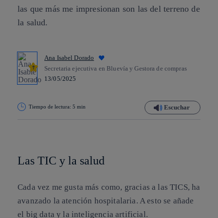
las que más me impresionan son las del terreno de
la salud.
Ana Isabel Dorado
Secretaria ejecutiva en Bluevía y Gestora de compras
13/05/2025
Tiempo de lectura: 5 min
Escuchar
Copiar enlace
Copiar enlace
facebook
twitter
whatsapp
linkedin
Las TIC y la salud
Cada vez me gusta más como, gracias a las TICS, ha
avanzado la atención hospitalaria. A esto se añade
el big data y la inteligencia artificial.