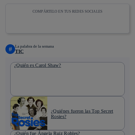
COMPÁRTELO EN TUS REDES SOCIALES
Copiar enlace
Copiar enlace
facebook
twitter
whatsapp
linkedin
La palabra de la semana
#
TIC
¿Quién es Carol Shaw?
¿Quiénes fueron las Top Secret
Rosies?
¿Quién fue Ángela Ruiz Robles?