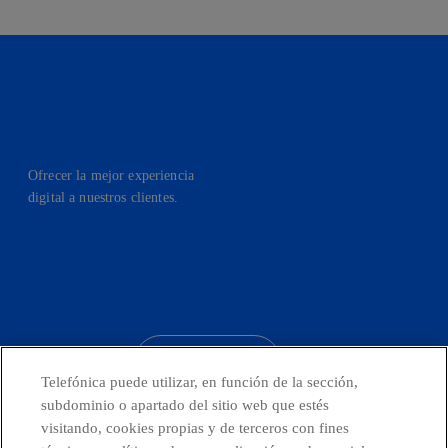
Ofrecer la mejor experiencia
digital a nuestros clientes.
facebook
linkedin
twitter
instagram
youtube
CONTACTO
Telefónica puede utilizar, en función de la sección,
subdominio o apartado del sitio web que estés
visitando, cookies propias y de terceros con fines