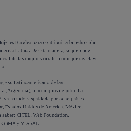
Copiar enlace
Copiar enlace
facebook
twitter
whatsapp
linkedin
Mujeres Rurales
para contribuir a la reducción
América Latina. De esta manera, se pretende
ocial de las mujeres
rurales como piezas clave
es.
greso Latinoamericano de las
 (Argentina), a principios de julio. La
8, ya ha sido respaldada por ocho países
or, Estados Unidos de América, México,
 a saber: CITEL, Web Foundation,
y, GSMA y VIASAT.