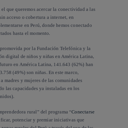
 el que queremos acercar la conectividad a las
in acceso o cobertura a internet, en
plementarse en Perú, donde
hemos conectado
ctados
hasta el momento.
 promovida por la Fundación Telefónica y la
n digital de niños y niñas en América Latina,
ofuturo en América Latina, 141.643 (62%) han
63.758 (49%) son niñas.
En este marco,
” a madres y mujeres de las comunidades
do las capacidades ya instaladas en los
enidos).
mprendedora rural
” del programa “
Conectarse
ficar, potenciar y premiar iniciativas que
onas rurales del Perú a través del uso de las