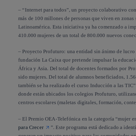
– “Internet para todos”
, un proyecto colaborativo con
más de 100 millones de personas que viven en zonas s
Latinoamérica. Esta iniciativa ya ha comenzado a im
410.000 mujeres de un total de 800.000 nuevos cone
– Proyecto Profuturo:
una entidad sin ánimo de lucro
fundación La Caixa que pretende impulsar la educació
África y Asia.
Del total de docentes formados por Pr
sido mujeres. Del total de alumnos beneficiados, 1.5
también se ha realizado el curso Inducción a las TIC
donde están ubicados los colegios Profuturo, utilizan
centros escolares (maletas digitales, formación, cont
– El Premio OEA-Telefónica
en la categoría “
mujer e
para Crecer
”. Este programa está dedicado a identi
generan un impacto positivo para las comunidades en z