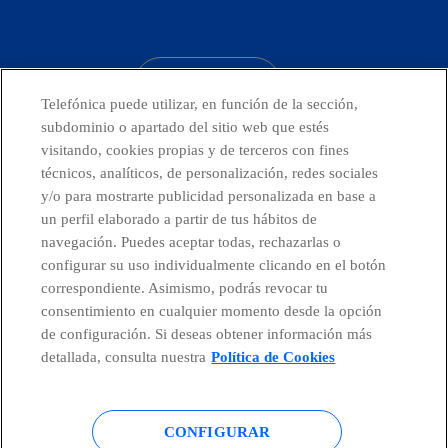
facebook
linkedin
twitter
instagram
youtube
CONTACTO
Telefónica puede utilizar, en función de la sección,
subdominio o apartado del sitio web que estés
visitando, cookies propias y de terceros con fines
técnicos, analíticos, de personalización, redes sociales
Telefónica en redes sociales
y/o para mostrarte publicidad personalizada en base a
un perfil elaborado a partir de tus hábitos de
Canal de Denuncias
navegación. Puedes aceptar todas, rechazarlas o
configurar su uso individualmente clicando en el botón
correspondiente. Asimismo, podrás revocar tu
Centro Global Transparencia
consentimiento en cualquier momento desde la opción
de configuración. Si deseas obtener información más
detallada, consulta nuestra
Política de Cookies
© Telefónica S.A.
Configurar cookies
CONFIGURAR
Política de cookies
Aviso legal