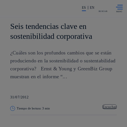
Saltar al
La acción en accionistas e invers
contenido
ES
EN
principal
BUSCAR
Seis tendencias clave en
sostenibilidad corporativa
¿Cuáles son los profundos cambios que se están
produciendo en la sostenibilidad o sustentabilidad
corporativa? Ernst & Young y GreenBiz Group
muestran en el informe “...
31/07/2012
Escuchar
Tiempo de lectura: 3 min
Copiar enlace
Copiar enlace
facebook
twitter
whatsapp
linkedin