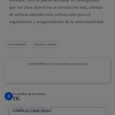
obstante, esto se puede subsanar si conseguimos
que los altos directivos se involucren más, además
de utilizar métodos más sofisticados para el
seguimiento y aseguramiento de la sustentabilidad.
Sostenibilidad
Cambio climático
COMPÁRTELO EN TUS REDES SOCIALES
Copiar enlace
Copiar enlace
facebook
twitter
whatsapp
linkedin
La palabra de la semana
#
TIC
¿Quién es Carol Shaw?