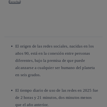
Escuchar
Copiar enlace
Copiar enlace
facebook
twitter
whatsapp
linkedin
El origen de las redes sociales, nacidas en los
años 90, está en la conexión entre personas
diferentes, bajo la premisa de que puede
alcanzarse a cualquier ser humano del planeta
en seis grados.
El tiempo diario de uso de las redes en 2025 fue
de 2 horas y 21 minutos, dos minutos menos
que el año anterior.