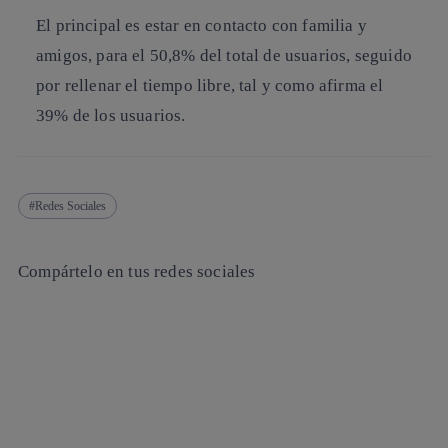
El principal es estar en contacto con familia y
amigos, para el 50,8% del total de usuarios, seguido
por rellenar el tiempo libre, tal y como afirma el
39% de los usuarios.
Redes Sociales
Compártelo en tus redes sociales
Copiar enlace
Copiar enlace
facebook
twitter
whatsapp
linkedin