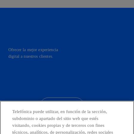
Ofrecer la mejor experiencia
digital a nuestros clientes.
facebook
linkedin
twitter
instagram
youtube
CONTACTO
Telefónica puede utilizar, en función de la sección,
subdominio o apartado del sitio web que estés
visitando, cookies propias y de terceros con fines
técnicos, analíticos, de personalización, redes sociales
Telefónica en redes sociales