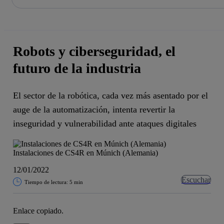
La acción en accionistas e inversores
Saltar
al
contenido
principal
Robots y ciberseguridad, el
futuro de la industria
El sector de la robótica, cada vez más asentado por el
auge de la automatización, intenta revertir la
inseguridad y vulnerabilidad ante ataques digitales
Instalaciones de CS4R en Múnich (Alemania)
12/01/2022
Escuchar
Tiempo de lectura: 5 min
Enlace copiado.