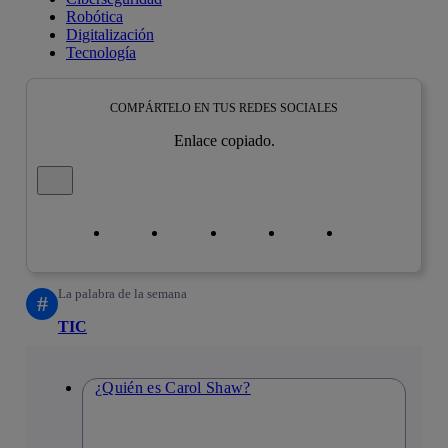
Robótica
Digitalización
Tecnología
COMPÁRTELO EN TUS REDES SOCIALES
Enlace copiado.
Cerrar mensaje de alerta
Copiar enlace
Copiar enlace
facebook
twitter
whatsapp
linkedin
La palabra de la semana
#
TIC
¿Quién es Carol Shaw?