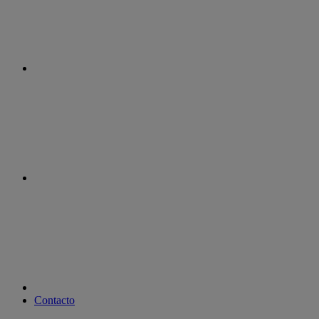
instagram
youtube
Contacto