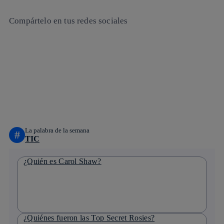
Compártelo en tus redes sociales
Copiar enlace
Copiar enlace
facebook
twitter
whatsapp
linkedin
La palabra de la semana
#
TIC
¿Quién es Carol Shaw?
¿Quiénes fueron las Top Secret Rosies?