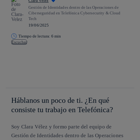
Clara Vélez
Gestión de Identidades dentro de las Operaciones de
Ciberseguridad en Telefónica Cybersecurity & Cloud
Tech
19/06/2025
Tiempo de lectura: 6 min
Escuchar
Copiar enlace
Copiar enlace
facebook
twitter
whatsapp
linkedin
Háblanos un poco de ti. ¿En qué
consiste tu trabajo en Telefónica?
Soy Clara Vélez y formo parte del equipo de
Gestión de Identidades dentro de las Operaciones