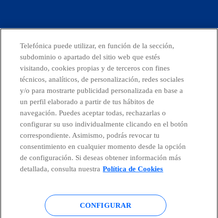
facebook
linkedin
twitter
instagram
youtube
Telefónica puede utilizar, en función de la sección,
CONTACTO
subdominio o apartado del sitio web que estés
visitando, cookies propias y de terceros con fines
técnicos, analíticos, de personalización, redes sociales
y/o para mostrarte publicidad personalizada en base a
Telefónica en redes sociales
un perfil elaborado a partir de tus hábitos de
navegación. Puedes aceptar todas, rechazarlas o
configurar su uso individualmente clicando en el botón
Canal de Denuncias
correspondiente. Asimismo, podrás revocar tu
consentimiento en cualquier momento desde la opción
Centro Global Transparencia
de configuración. Si deseas obtener información más
detallada, consulta nuestra
Política de Cookies
© Telefónica S.A.
Configurar cookies
CONFIGURAR