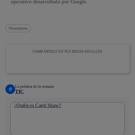
operativo desarrollado por Google.
Smartphone
COMPÁRTELO EN TUS REDES SOCIALES
Copiar enlace
Copiar enlace
facebook
twitter
whatsapp
linkedin
La palabra de la semana
#
TIC
¿Quién es Carol Shaw?