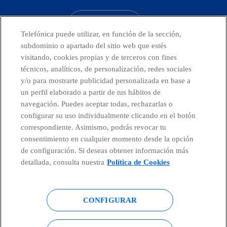
CONTACTO
Telefónica puede utilizar, en función de la sección,
subdominio o apartado del sitio web que estés
visitando, cookies propias y de terceros con fines
técnicos, analíticos, de personalización, redes sociales
Países y Unidades emergentes
y/o para mostrarte publicidad personalizada en base a
un perfil elaborado a partir de tus hábitos de
Canal de Denuncias
navegación. Puedes aceptar todas, rechazarlas o
configurar su uso individualmente clicando en el botón
correspondiente. Asimismo, podrás revocar tu
Centro Global Transparencia
consentimiento en cualquier momento desde la opción
de configuración. Si deseas obtener información más
detallada, consulta nuestra
Política de Cookies
© Telefónica S.A.
Configurar cookies
CONFIGURAR
Política de cookies
Aviso legal
Accesibilidad
Política de privacidad