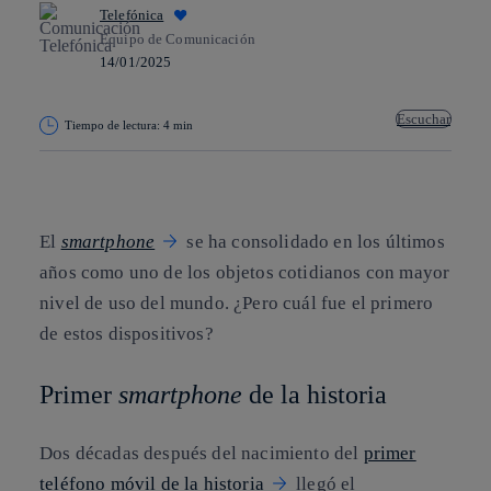
Telefónica
Equipo de Comunicación
14/01/2025
Escuchar
Tiempo de lectura: 4 min
Copiar enlace
Copiar enlace
facebook
twitter
whatsapp
linkedin
El
smartphone
se ha consolidado en los últimos
años como uno de los objetos cotidianos con mayor
nivel de uso del mundo. ¿Pero cuál fue el primero
de estos dispositivos?
Primer
smartphone
de la historia
Dos décadas después del nacimiento del
primer
teléfono móvil de la historia
llegó el