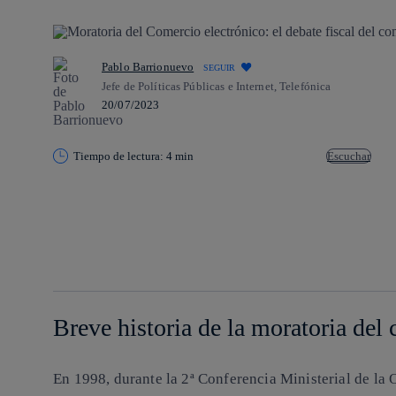
Pablo Barrionuevo
SEGUIR
Jefe de Políticas Públicas e Internet, Telefónica
20/07/2023
Tiempo de lectura: 4 min
Escuchar
Copiar enlace
Copiar enlace
facebook
twitter
whatsapp
linkedin
Breve historia de la moratoria del
En 1998, durante la 2ª Conferencia Ministerial de l