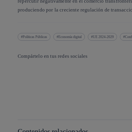
repercutir negativamente en el comercio transfronteri
produciendo por la creciente regulación de transaccion
Políticas Públicas
Economía digital
UE 2024-2029
Confi
Compártelo en tus redes sociales
Copiar enlace
Copiar enlace
facebook
twitter
whatsapp
linkedin
Contenidos relacionados