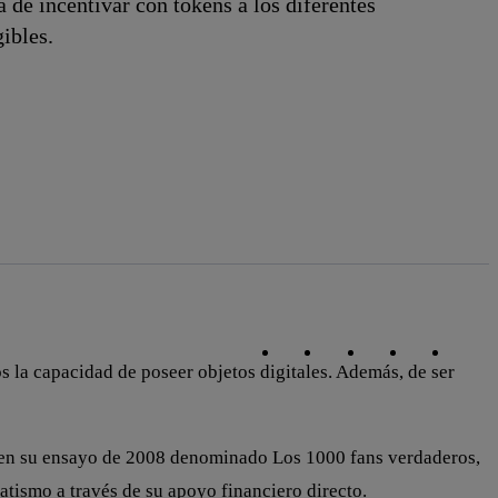
de incentivar con tokens a los diferentes
ibles.
Copiar enlace
Copiar enlace
facebook
twitter
whatsapp
linked
os la capacidad de poseer objetos digitales. Además, de ser
y en su ensayo de 2008 denominado Los 1000 fans verdaderos,
natismo a través de su apoyo financiero directo.