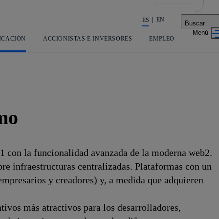
EN
ES
Buscar
La acción en accionistas e invers
ICACIÓN
ACCIONISTAS E INVERSORES
EMPLEO
smo
b1 con la funcionalidad avanzada de la moderna web2.
re infraestructuras centralizadas. Plataformas con un
, empresarios y creadores) y, a medida que adquieren
ivos más atractivos para los desarrolladores,