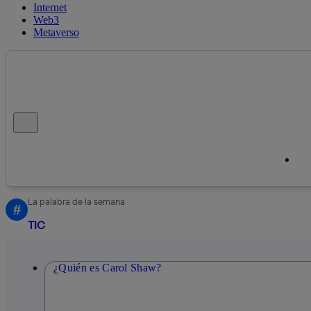
Internet
Web3
Metaverso
Cerrar mensaje de alerta
Cop
Cop
La palabra de la semana
#
TIC
¿Quién es Carol Shaw?