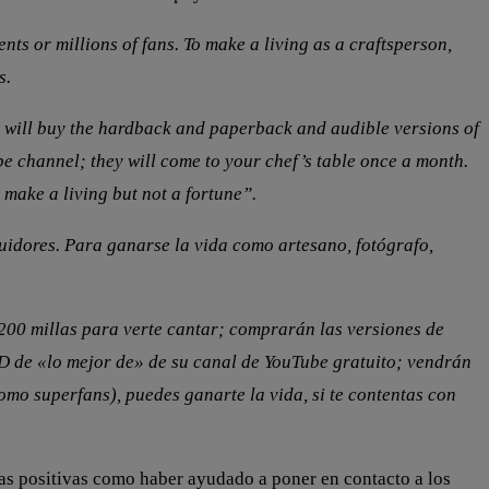
ients or millions of fans. To make a living as a craftsperson,
s.
hey will buy the hardback and paperback and audible versions of
e channel; they will come to your chef
’
s table once a month.
 make a living but not a fortune
”.
guidores. Para ganarse la vida como artesano, fotógrafo,
00 millas para verte cantar; comprarán las versiones de
VD de «lo mejor de» de su canal de YouTube gratuito; vendrán
mo superfans), puedes ganarte la vida, si te contentas con
osas positivas como haber ayudado a poner en contacto a los