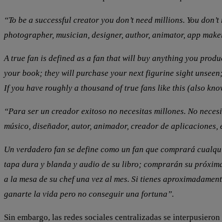
“
To be a successful creator you don
’
t need millions. You don
’
t
photographer, musician, designer, author, animator, app maker
A true fan is defined as a fan that will buy anything you prod
your book; they will purchase your next figurine sight unseen;
If you have roughly a thousand of true fans like this (also kno
“Para ser un creador exitoso no necesitas millones. No necesi
músico, diseñador, autor, animador, creador de aplicaciones, 
Un verdadero fan se define como un fan que comprará cualqui
tapa dura y blanda y audio de su libro; comprarán su próxima 
a la mesa de su chef una vez al mes. Si tienes aproximadamen
ganarte la vida pero no conseguir una fortuna”.
Sin embargo, las redes sociales centralizadas se interpusiero