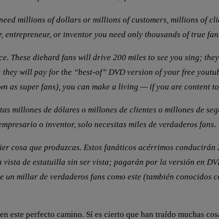
 need millions of dollars or millions of customers, millions of cl
, entrepreneur, or inventor you need only thousands of true fan
uce. These diehard fans will drive 200 miles to see you sing; t
 they will pay for the
“
best-of
”
DVD version of your free youtub
wn as super fans), you can make a living — if you are content to
tas millones de dólares o millones de clientes o millones de se
empresario o inventor, solo necesitas miles de verdaderos fans.
er cosa que produzcas. Estos fanáticos acérrimos conducirán 2
vista de estatuilla sin ser vista; pagarán por la versión en D
te un millar de verdaderos fans como este (también conocidos co
n en este perfecto camino. Sí es cierto que han traído muchas c