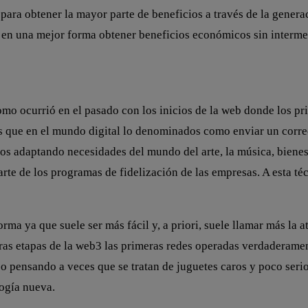
 para obtener la mayor parte de beneficios a través de la gener
o en una mejor forma obtener beneficios económicos sin interme
omo ocurrió en el pasado con los inicios de la web donde los pr
rtas que en el mundo digital lo denominados como enviar un cor
mos adaptando necesidades del mundo del arte, la música, bienes
 de los programas de fidelización de las empresas. A esta técn
a ya que suele ser más fácil y, a priori, suele llamar más la a
s etapas de la web3 las primeras redes operadas verdaderament
o pensando a veces que se tratan de juguetes caros y poco seri
logía nueva.