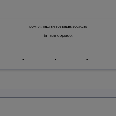
COMPÁRTELO EN TUS REDES SOCIALES
Enlace copiado.
iar enlace
iar enlace
facebook
twitter
whatsapp