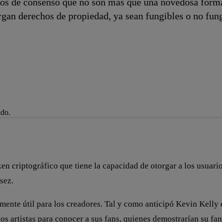
os de consenso que no son más que una novedosa forma 
organ derechos de propiedad, ya sean fungibles o no fung
ado.
je de alerta
ken criptográfico que tiene la capacidad de otorgar a los usuari
sez.
mente útil para los creadores. Tal y como anticipó Kevin Kell
los artistas para conocer a sus fans, quienes demostrarían su fa