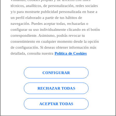
técnicos, analíticos, de personalización, redes sociales
Telefónica en redes sociales
y/o para mostrarte publicidad personalizada en base a
un perfil elaborado a partir de tus hábitos de
Canal de Denuncias
navegación. Puedes aceptar todas, rechazarlas o
configurar su uso individualmente clicando en el botón
correspondiente. Asimismo, podrás revocar tu
Centro Global Transparencia
consentimiento en cualquier momento desde la opción
de configuración. Si deseas obtener información más
detallada, consulta nuestra
Política de Cookies
© Telefónica S.A.
Configurar cookies
CONFIGURAR
Política de cookies
Aviso legal
Accesibilidad
Política de privacidad
RECHAZAR TODAS
Mapa del sitio
ACEPTAR TODAS