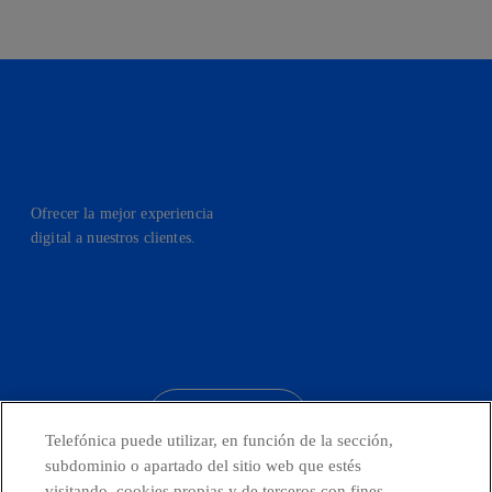
Ofrecer la mejor experiencia
digital a nuestros clientes.
facebook
linkedin
twitter
instagram
youtube
CONTACTO
Telefónica puede utilizar, en función de la sección,
subdominio o apartado del sitio web que estés
visitando, cookies propias y de terceros con fines