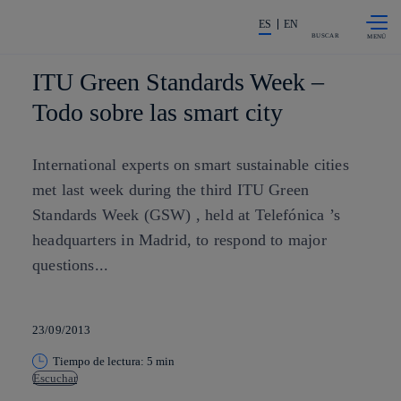
Saltar al
La acción en accionistas e invers
contenido
ES
EN
principal
BUSCAR
ITU Green Standards Week –
Todo sobre las smart city
International experts on smart sustainable cities
met last week during the third ITU Green
Standards Week (GSW) , held at Telefónica ’s
headquarters in Madrid, to respond to major
questions...
23/09/2013
Tiempo de lectura: 5 min
Escuchar
Copiar enlace
Copiar enlace