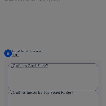
Copiar enlace
Copiar enlace
facebook
twitter
whatsapp
linkedin
La palabra de la semana
#
TIC
¿Quién es Carol Shaw?
¿Quiénes fueron las Top Secret Rosies?