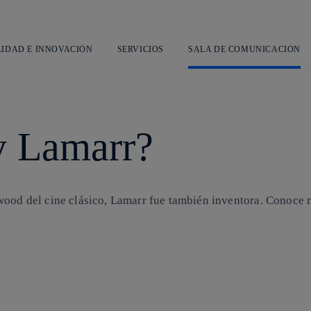
Saltar
al
contenido
principal
LIDAD E INNOVACIÓN
SERVICIOS
SALA DE COMUNICACIÓN
y Lamarr?
ood del cine clásico, Lamarr fue también inventora. Conoce má