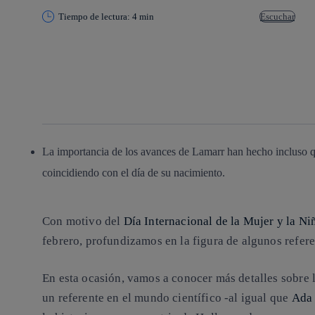
Tiempo de lectura: 4 min
Escuchar
Copiar enlace
Copiar enlace
facebook
twitter
whatsapp
linkedin
La importancia de los avances de Lamarr han hecho incluso 
coincidiendo con el día de su nacimiento.
Con motivo del
Día Internacional de la Mujer y la Ni
febrero, profundizamos en la figura de algunos refe
En esta ocasión, vamos a conocer más detalles sobre 
un referente en el mundo científico -al igual que
Ada 