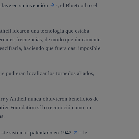
 clave en su invención
-, el Bluetooth o el
ntheil idearon una tecnología que estaba
iferentes frecuencias, de modo que únicamente
descifrarla, haciendo que fuera casi imposible
Eje pudieran localizar los torpedos aliados,
r y Antheil nunca obtuvieron beneficios de
ontier Foundation sí lo reconoció como un
s.
este sistema –
patentado en 1942
– le