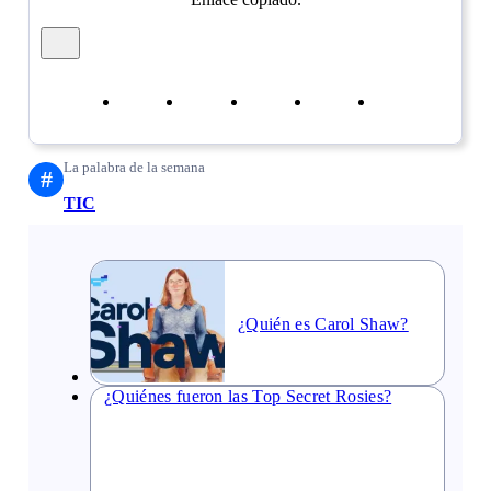
Cerrar mensaje de alerta
Copiar enlace
Copiar enlace
facebook
twitter
whatsapp
linkedin
La palabra de la semana
#
TIC
¿Quién es Carol Shaw?
¿Quiénes fueron las Top Secret Rosies?