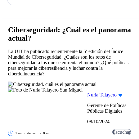
La acción en accionistas e inversores
Saltar
al
contenido
principal
Ciberseguridad: ¿Cuál es el panorama
actual?
La UIT ha publicado recientemente la 5ª edición del Índice
Mundial de Ciberseguridad. ¿Cuáles son los retos de
ciberseguridad a los que se enfrenta el mundo? ¿Qué políticas
para mejorar la ciberresiliencia y luchar contra la
ciberdelincuencia?
Nuria Talayero
Gerente de Políticas
Públicas Digitales
08/10/2024
Escuchar
Tiempo de lectura: 8 min