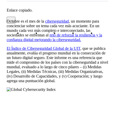
Enlace copiado.
Cerrar mensaje de alerta
Octubre es el mes de la
ciberseguridad
, un momento para
concienciar sobre un tema cada vez más acuciante. En un
Copiar enlace
Copiar enlace
facebook
twitter
whatsapp
linkedin
mundo cada vez más complejo e interconectado, las
sociedades se enfrentan al
reto de reforzar la resiliencia y la
confianza digital mejorando la ciberseguridad.
El Índice de Ciberseguridad Global de la UIT
, que se publica
anualmente, evalúa el progreso mundial en la consecución de
un futuro digital seguro. Este informe es una referencia que
mide el compromiso de los países con la ciberseguridad a nivel
mundial, evaluado a lo largo de cinco pilares – (i) Medidas
Legales, (ii) Medidas Técnicas, (iii) Medidas Organizativas,
(iv) Desarrollo de Capacidades, y (v) Cooperación; y luego
agrega una puntuación global.