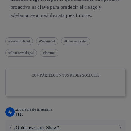
proactiva es clave para predecir el riesgo y
adelantarse a posibles ataques
futuros.
Sostenibilidad
Seguridad
Ciberseguridad
Confianza digital
Internet
COMPÁRTELO EN TUS REDES SOCIALES
Copiar enlace
Copiar enlace
facebook
twitter
whatsapp
linkedin
La palabra de la semana
#
TIC
¿Quién es Carol Shaw?