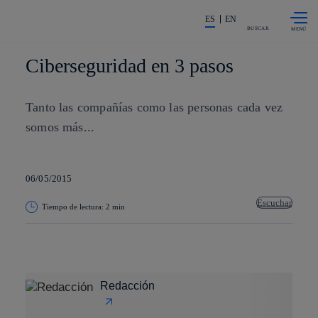
Saltar al
La acción en accionistas e invers
contenido
ES
EN
principal
BUSCAR
Ciberseguridad en 3 pasos
Tanto las compañías como las personas cada vez
somos más...
06/05/2015
Escuchar
Tiempo de lectura: 2 min
Copiar enlace
Copiar enlace
facebook
twitter
whatsapp
linkedin
Redacción