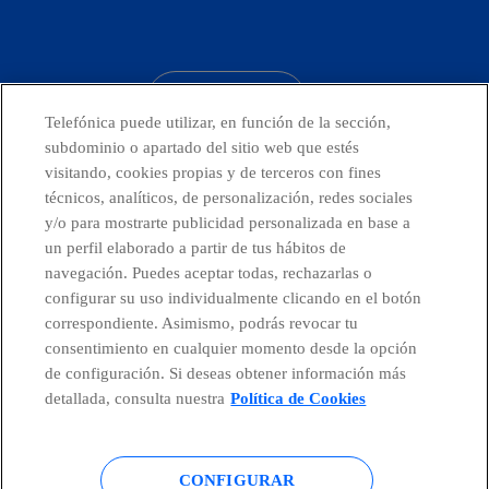
facebook
linkedin
twitter
instagram
youtube
CONTACTO
Telefónica puede utilizar, en función de la sección,
subdominio o apartado del sitio web que estés
visitando, cookies propias y de terceros con fines
técnicos, analíticos, de personalización, redes sociales
Telefónica en redes sociales
y/o para mostrarte publicidad personalizada en base a
un perfil elaborado a partir de tus hábitos de
Canal de Denuncias
navegación. Puedes aceptar todas, rechazarlas o
configurar su uso individualmente clicando en el botón
correspondiente. Asimismo, podrás revocar tu
Centro Global Transparencia
consentimiento en cualquier momento desde la opción
de configuración. Si deseas obtener información más
detallada, consulta nuestra
Política de Cookies
© Telefónica S.A.
Configurar cookies
CONFIGURAR
Política de cookies
Aviso legal