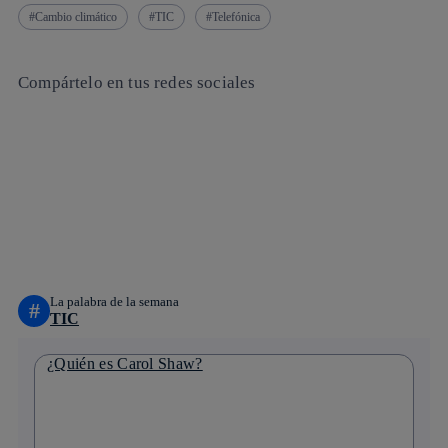
Cambio climático
TIC
Telefónica
Compártelo en tus redes sociales
Copiar enlace
Copiar enlace
facebook
twitter
whatsapp
linkedin
La palabra de la semana
#
TIC
¿Quién es Carol Shaw?