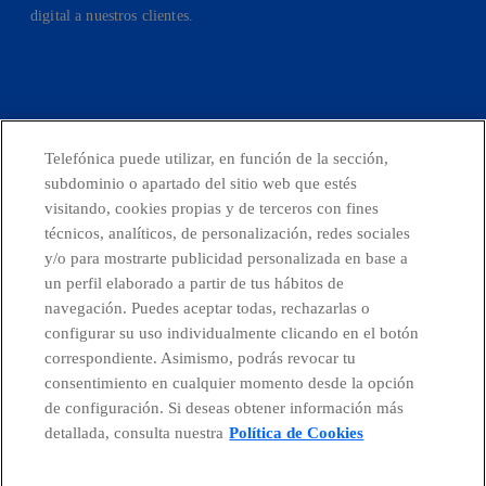
digital a nuestros clientes.
facebook
linkedin
twitter
instagram
youtube
Telefónica puede utilizar, en función de la sección,
subdominio o apartado del sitio web que estés
CONTACTO
visitando, cookies propias y de terceros con fines
técnicos, analíticos, de personalización, redes sociales
y/o para mostrarte publicidad personalizada en base a
un perfil elaborado a partir de tus hábitos de
Telefónica en redes sociales
navegación. Puedes aceptar todas, rechazarlas o
configurar su uso individualmente clicando en el botón
Canal de Denuncias
correspondiente. Asimismo, podrás revocar tu
consentimiento en cualquier momento desde la opción
de configuración. Si deseas obtener información más
Centro Global Transparencia
detallada, consulta nuestra
Política de Cookies