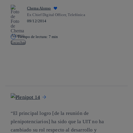
Chema Alonso
Ex Chief Digital Officer, Telefónica
09/12/2014
Tiempo de lectura: 7 min
Escuchar
Copiar enlace
Copiar enlace
facebook
twitter
whatsapp
linkedin
“El principal logro [de la reunión de
plenipotenciarios] ha sido que la UIT no ha
cambiado su rol respecto al desarrollo y