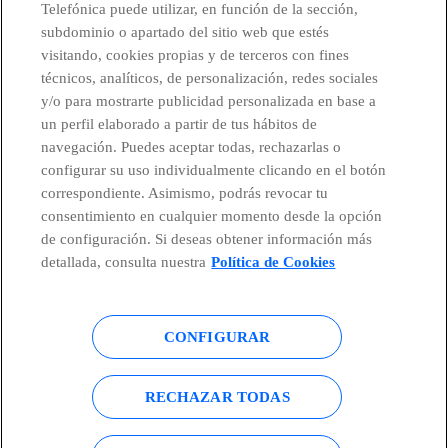
Telefónica puede utilizar, en función de la sección,
subdominio o apartado del sitio web que estés
visitando, cookies propias y de terceros con fines
técnicos, analíticos, de personalización, redes sociales
Países y Unidades emergentes
y/o para mostrarte publicidad personalizada en base a
un perfil elaborado a partir de tus hábitos de
Canal de Denuncias
navegación. Puedes aceptar todas, rechazarlas o
configurar su uso individualmente clicando en el botón
correspondiente. Asimismo, podrás revocar tu
Centro Global Transparencia
consentimiento en cualquier momento desde la opción
de configuración. Si deseas obtener información más
detallada, consulta nuestra
Política de Cookies
© Telefónica S.A.
Configurar cookies
CONFIGURAR
Política de cookies
Aviso legal
Accesibilidad
Política de privacidad
RECHAZAR TODAS
Mapa del sitio