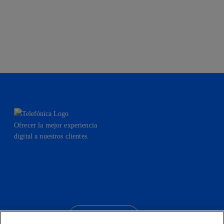
Ofrecer la mejor experiencia
digital a nuestros clientes.
facebook
linkedin
twitter
instagram
youtube
CONTACTO