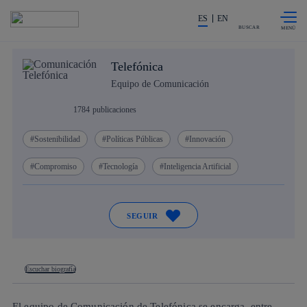
Saltar al
La acción en accionistas e invers
contenido
ES
EN
principal
BUSCAR
Telefónica
Equipo de Comunicación
1784
publicaciones
Sostenibilidad
Políticas Públicas
Innovación
Compromiso
Tecnología
Inteligencia Artificial
SEGUIR
Escuchar biografía
El equipo de Comunicación de Telefónica se encarga, entre