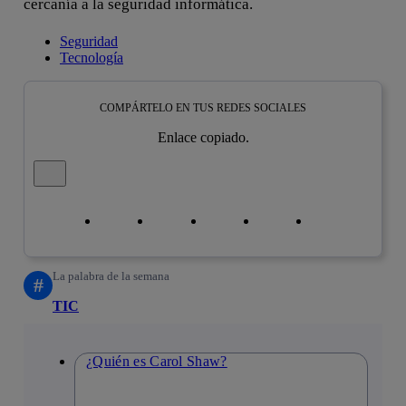
cercanía a la seguridad informática.
Seguridad
Tecnología
COMPÁRTELO EN TUS REDES SOCIALES
Enlace copiado.
Cerrar mensaje de alerta
Copiar enlace
Copiar enlace
facebook
twitter
whatsapp
linkedin
La palabra de la semana
#
TIC
¿Quién es Carol Shaw?