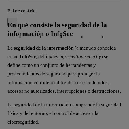
Enlace copiado.
Cerrar mensaje de alerta
En qué consiste la seguridad de la
información o InfoSec
Copiar enlace
Copiar enlace
facebook
twitter
whatsapp
linkedin
La
seguridad de la información
(a menudo conocida
como
InfoSec
, del inglés
information security
) se
define como un conjunto de herramientas y
procedimientos de seguridad para proteger la
información confidencial frente a usos indebidos,
accesos no autorizados, interrupciones o destrucciones.
La seguridad de la información comprende la seguridad
física y del entorno, el control de acceso y la
ciberseguridad.