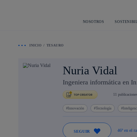
NOSOTROS
SOSTENIBI
INICIO
TESAURO
Nuria Vidal
Ingeniera informática en I
11
publicacione
Innovación
Tecnología
Inteligenc
46º en el r
SEGUIR