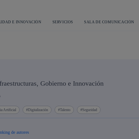
Saltar
al
contenido
principal
LIDAD E INNOVACIÓN
SERVICIOS
SALA DE COMUNICACIÓN
nfraestructuras, Gobierno e Innovación
s
ia Artificial
Digitalización
Talento
Seguridad
anking de autores