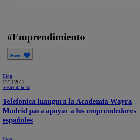
La acción en accionistas e inversores
Saltar
al
contenido
principal
Emprendimiento
Seguir
Blog
17/11/2011
Sostenibilidad
Telefónica inaugura la Academia Wayra
Madrid para apoyar a los emprendedores
españoles
Blog