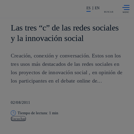
Saltar al
La acción en accionistas e invers
contenido
ES
EN
principal
BUSCAR
Las tres “c” de las redes sociales
y la innovación social
Creación, conexión y conversación. Estos son los
tres usos más destacados de las redes sociales en
los proyectos de innovación social , en opinión de
los participantes en el debate online de...
02/08/2011
Tiempo de lectura: 1 min
Escuchar
Copiar enlace
Copiar enlace
facebook