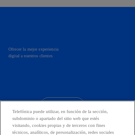
Ofrecer la mejor experiencia
digital a nuestros clientes.
facebook
linkedin
twitter
instagram
youtube
CONTACTO
Telefónica puede utilizar, en función de la sección,
subdominio o apartado del sitio web que estés
visitando, cookies propias y de terceros con fines
técnicos, analíticos, de personalización, redes sociales
Telefónica en redes sociales