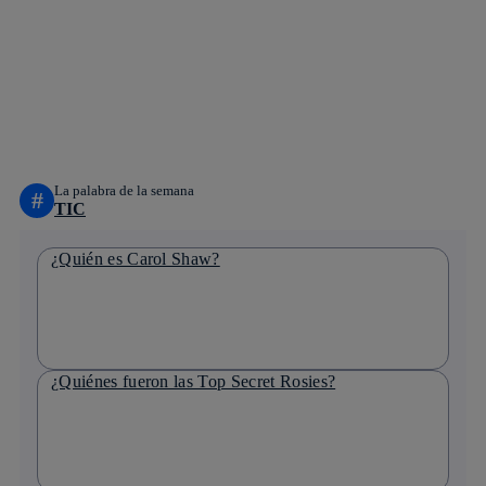
Copiar enlace
Copiar enlace
facebook
twitter
whatsapp
linkedin
La palabra de la semana
#
TIC
¿Quién es Carol Shaw?
¿Quiénes fueron las Top Secret Rosies?