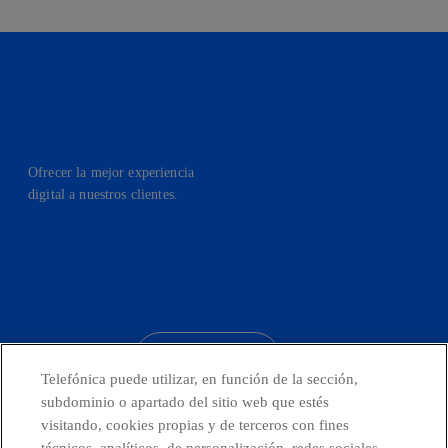
Ofrecer la mejor experiencia
digital a nuestros clientes.
facebook
linkedin
twitter
instagram
youtube
CONTACTO
Telefónica puede utilizar, en función de la sección,
subdominio o apartado del sitio web que estés
visitando, cookies propias y de terceros con fines
técnicos, analíticos, de personalización, redes sociales
Países y Unidades emergentes