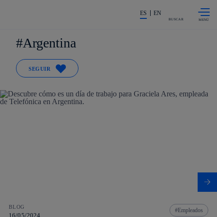
Saltar al
La acción en accionistas e invers
contenido
ES
EN
principal
BUSCAR
Argentina
SEGUIR
BLOG
Empleados
16/05/2024