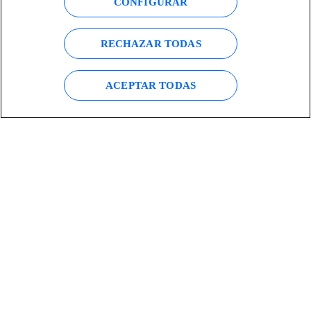
CONFIGURAR
Ofrecer la mejor experiencia
RECHAZAR TODAS
digital a nuestros clientes.
ACEPTAR TODAS
facebook
linkedin
twitter
instagram
youtube
CONTACTO
Telefónica en redes sociales
Canal de Denuncias