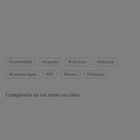
Sostenibilidad
Argentina
Ciberacoso
Educación
Confianza digital
TIC
Internet
Telefónica
Compártelo en tus redes sociales
Copiar enlace
Copiar enlace
facebook
twitter
whatsapp