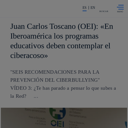
Saltar al
La acción en accionistas e invers
contenido
ES
EN
principal
BUSCAR
Juan Carlos Toscano (OEI): «En
Iberoamérica los programas
educativos deben contemplar el
ciberacoso»
"SEIS RECOMENDACIONES PARA LA
PREVENCIÓN DEL CIBERBULLYING"
VÍDEO 3: ¿Te has parado a pensar lo que subes a
la Red? ...