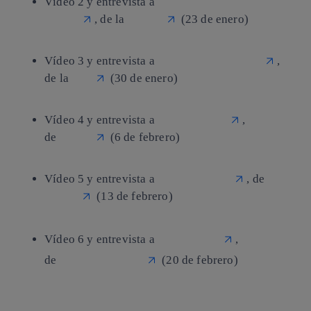
Vídeo 2 y entrevista a
Enrique Rodríguez
Martín
, de la
Policía
(23 de enero)
Vídeo 3 y entrevista a
Juan Carlos Toscano
,
de la
OEI
(30 de enero)
Vídeo 4 y entrevista a
Óscar Casado
,
de
Tuenti
(6 de febrero)
Vídeo 5 y entrevista a
César Miralles
, de
Red.es
(13 de febrero)
Vídeo 6 y entrevista a
Jorge Flores
,
de
PantallasAmigas
(20 de febrero)