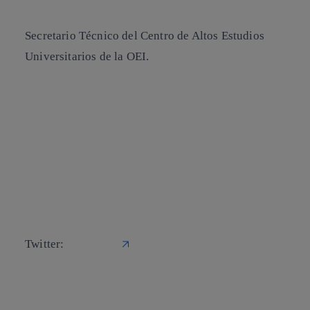
Secretario Técnico del Centro de Altos Estudios
Universitarios de la OEI.
Actualmente es también coordinador del área de ciencia y miembro
del equipo técnico del Instituto Iberoamericano de TIC y educación
de la Organización de Estados Iberoamericanos para la Educación,
la Ciencia y la Cultura (OEI). Cabe destacar que desde 1994 se ha
venido ocupando de la presencia de la OEI en Internet, primero con
el sitio web (40.000 visitantes diarios de media) y ahora con la
coordinación de la presencia de la OEI en las redes sociales (más de
150.000 seguidores entre los diversos perfiles de Facebook y Twitter)
Twitter:
@tosgriju