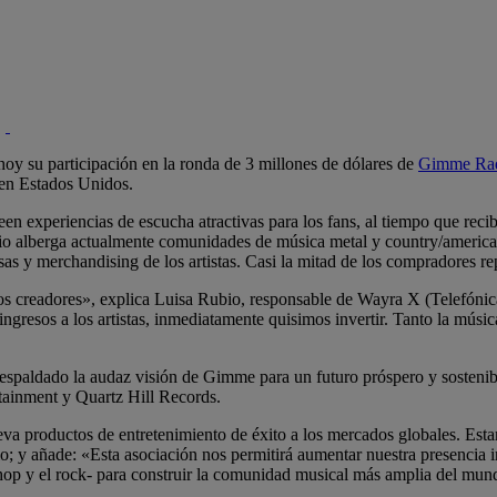
hoy su participación en la ronda de 3 millones de dólares de
Gimme Ra
l en Estados Unidos.
n experiencias de escucha atractivas para los fans, al tiempo que recib
vicio alberga actualmente comunidades de música metal y country/americ
as y merchandising de los artistas. Casi la mitad de los compradores r
s creadores», explica Luisa Rubio, responsable de Wayra X (Telefónic
 ingresos a los artistas, inmediatamente quisimos invertir. Tanto la mú
 respaldado la audaz visión de Gimme para un futuro próspero y sosteni
tainment y Quartz Hill Records.
va productos de entretenimiento de éxito a los mercados globales. Esta
añade: «Esta asociación nos permitirá aumentar nuestra presencia inte
p hop y el rock- para construir la comunidad musical más amplia del mun