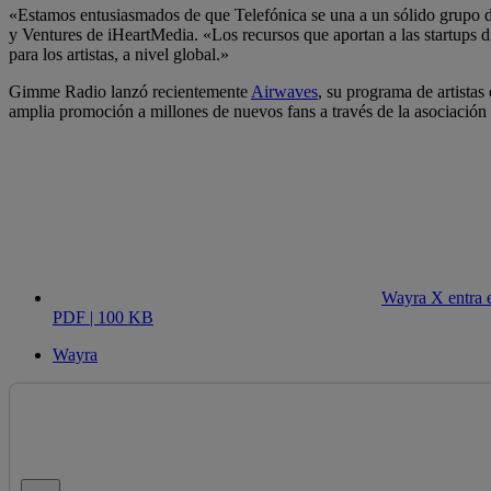
«Estamos entusiasmados de que Telefónica se una a un sólido grupo 
y Ventures de iHeartMedia. «Los recursos que aportan a las startups 
para los artistas, a nivel global.»
Gimme Radio lanzó recientemente
Airwaves
, su programa de artistas
amplia promoción a millones de nuevos fans a través de la asociaci
Wayra X entra e
PDF | 100 KB
Wayra
Cerrar mensaje de alerta