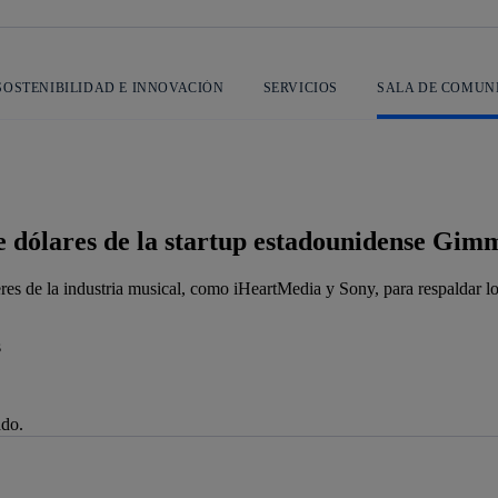
SOSTENIBILIDAD E INNOVACIÓN
SERVICIOS
SALA DE COMUN
e dólares de la startup estadounidense Gim
deres de la industria musical, como iHeartMedia y Sony, para respaldar
ado.
je de alerta