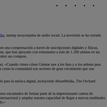
Copiar enlace
Copiar enlace
facebook
twitter
whatsapp
linked
dio
, startup neoyorquina de audio social. La inversión se ha cerrado
en una compensación a través de suscripciones digitales y físicas,
ana, que han apoyado con entusiasmo a más de 1.200 artistas en las
epiten sus compras.
a). «Cuando vimos cómo Gimme une a los fans y a los artistas para
sica como la comunidad son sectores de gran crecimiento que son
ble para la música digital, incluyendo iHeartMedia, The Orchard
mos encantados de formar parte de la impresionante cartera de
rnacional y ampliar nuestra capacidad de llegar a nuevas multitudes
do.»