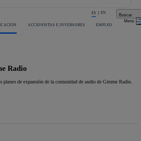
EN
ES
Buscar
La acción en accionistas e inversores
ICACIÓN
ACCIONISTAS E INVERSORES
EMPLEO
me Radio
 los planes de expansión de la comunidad de audio de Gimme Radio.