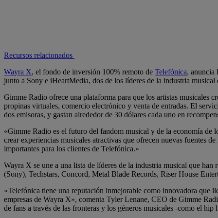
Recursos relacionados
Wayra X
, el fondo de inversión 100% remoto de
Telefónica
, anuncia 
junto a Sony e iHeartMedia, dos de los líderes de la industria musica
Gimme Radio ofrece una plataforma para que los artistas musicales cree
propinas virtuales, comercio electrónico y venta de entradas. El ser
dos emisoras, y gastan alrededor de 30 dólares cada uno en recompens
«Gimme Radio es el futuro del fandom musical y de la economía de lo
crear experiencias musicales atractivas que ofrecen nuevas fuentes de
importantes para los clientes de Telefónica.»
Wayra X se une a una lista de líderes de la industria musical que han
(Sony), Techstars, Concord, Metal Blade Records, Riser House Enter
«Telefónica tiene una reputación inmejorable como innovadora que lle
empresas de Wayra X», comenta Tyler Lenane, CEO de Gimme Radio; y 
de fans a través de las fronteras y los géneros musicales -como el hi