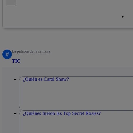
Cop
Cop
La palabra de la semana
#
TIC
¿Quién es Carol Shaw?
¿Quiénes fueron las Top Secret Rosies?