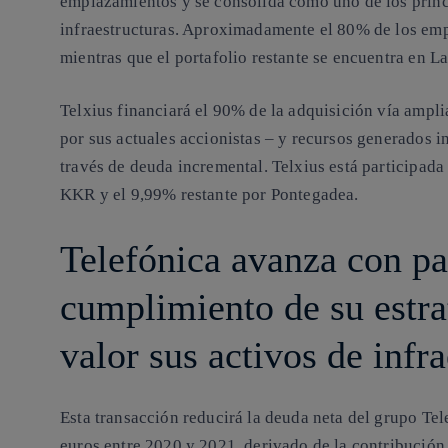
emplazamientos y se consolida como uno de los princ
infraestructuras. Aproximadamente el 80% de los emp
mientras que el portafolio restante se encuentra en L
Telxius financiará el 90% de la adquisición vía ampli
por sus actuales accionistas – y recursos generados i
través de deuda incremental. Telxius está participad
KKR y el 9,99% restante por Pontegadea.
Telefónica avanza con pa
cumplimiento de su estra
valor sus activos de infr
Esta transacción reducirá la deuda neta del grupo T
euros entre 2020 y 2021, derivado de la contribución 