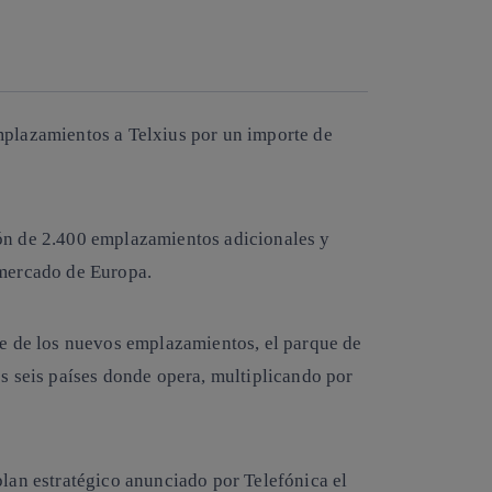
Copiar enlace
Copiar enlace
facebook
twitter
whatsapp
linkedin
plazamientos a Telxius por un importe de
ón de 2.400 emplazamientos adicionales y
 mercado de Europa.
e de los nuevos emplazamientos, el parque de
s seis países donde opera, multiplicando por
lan estratégico anunciado por Telefónica el