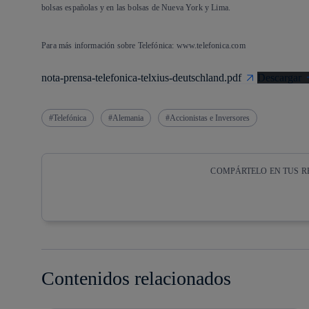
bolsas españolas y en las bolsas de Nueva York y Lima.
Para más información sobre Telefónica: www.telefonica.com
nota-prensa-telefonica-telxius-deutschland.pdf
Descargar
Telefónica
Alemania
Accionistas e Inversores
COMPÁRTELO EN TUS R
Copiar enlace
Copiar enlace
facebook
twitter
Contenidos relacionados