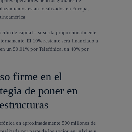
ipales operadores neutros globales de
lazamientos están localizados en Europa,
atinoamérica.
ación de capital – suscrita proporcionalmente
nternamente. El 10% restante será financiado a
a en un 50,01% por Telefónica, un 40% por
so firme en el
tegia de poner en
aestructuras
elefónica en aproximadamente 500 millones de
realizada por parte de los socios en Telxius y