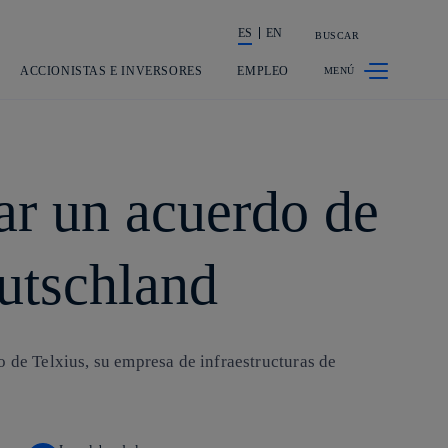
ES
EN
BUSCAR
La acción en accionistas e inversores
ACCIONISTAS E INVERSORES
EMPLEO
rar un acuerdo de
utschland
o de Telxius, su empresa de infraestructuras de