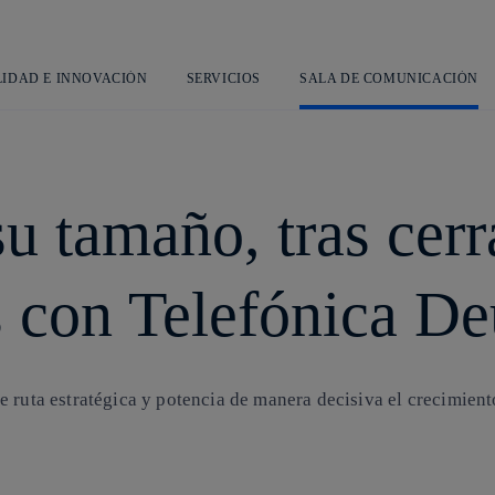
Saltar
al
contenido
principal
LIDAD E INNOVACIÓN
SERVICIOS
SALA DE COMUNICACIÓN
su tamaño, tras cer
s con Telefónica De
 ruta estratégica y potencia de manera decisiva el crecimient