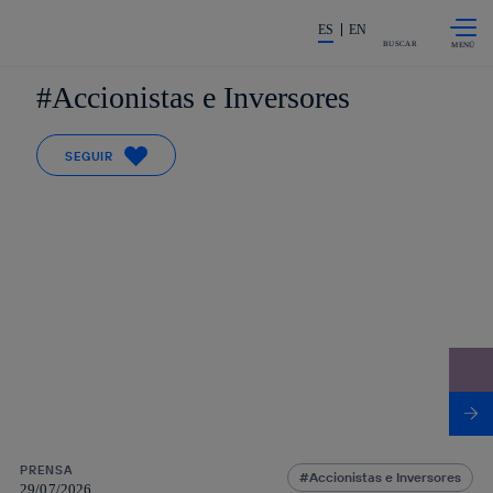
Saltar al
La acción en accionistas e invers
contenido
ES
EN
principal
BUSCAR
Accionistas e Inversores
SEGUIR
PRENSA
Accionistas e Inversores
29/07/2026