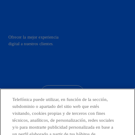
Ofrecer la mejor experiencia
digital a nuestros clientes.
facebook
linkedin
twitter
instagram
youtube
CONTACTO
Telefónica puede utilizar, en función de la sección,
subdominio o apartado del sitio web que estés
visitando, cookies propias y de terceros con fines
técnicos, analíticos, de personalización, redes sociales
Telefónica en redes sociales
y/o para mostrarte publicidad personalizada en base a
un perfil elaborado a partir de tus hábitos de