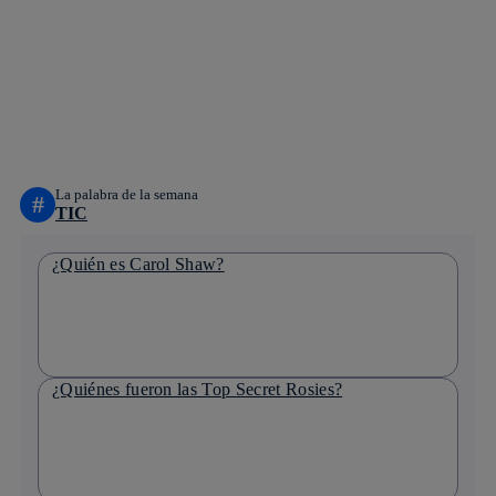
Copiar enlace
Copiar enlace
facebook
twitter
whatsapp
linkedin
La palabra de la semana
#
TIC
¿Quién es Carol Shaw?
¿Quiénes fueron las Top Secret Rosies?