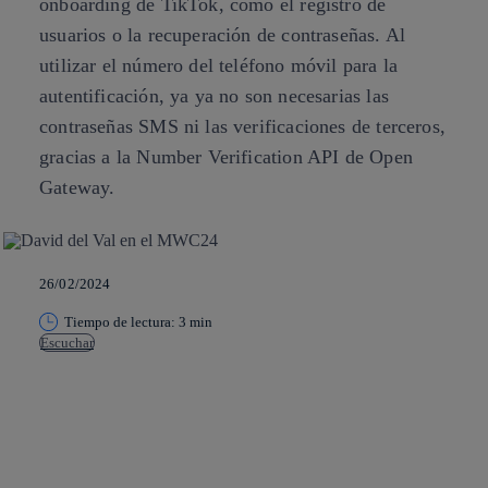
onboarding de TikTok, como el registro de
usuarios o la recuperación de contraseñas. Al
utilizar el número del teléfono móvil para la
autentificación, ya ya no son necesarias las
contraseñas SMS ni las verificaciones de terceros,
gracias a la Number Verification API de Open
Gateway.
26/02/2024
Tiempo de lectura: 3 min
Escuchar
Copiar enlace
Copiar enlace
facebook
twitter
whatsapp
linkedin