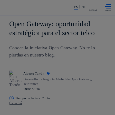
Saltar al
La acción en accionistas e invers
contenido
ES
EN
principal
BUSCAR
Open Gateway: oportunidad
estratégica para el sector telco
Conoce la iniciativa Open Gateway. No te lo
pierdas en nuestro blog.
Alberto Torrón
Desarrollo de Negocio Global de Open Gateway,
Telefónica
19/01/2026
Tiempo de lectura: 2 min
Escuchar
Copiar enlace
Copiar enlace
facebook