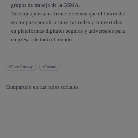
grupos de trabajo de la GSMA.
Nuestra apuesta es firme: creemos que el futuro del
sector pasa por abrir nuestras redes y convertirlas
en plataformas digitales seguras y universales para
empresas de todo el mundo.
Open Gateway
Creators
Compártelo en tus redes sociales
Copiar enlace
Copiar enlace
facebook
twitter
whatsapp
linkedin