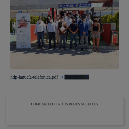
ndp-lanucía-telefonica.pdf
Descargar
COMPÁRTELO EN TUS REDES SOCIALES
Copiar enlace
Copiar enlace
facebook
twitter
whatsapp
linkedin