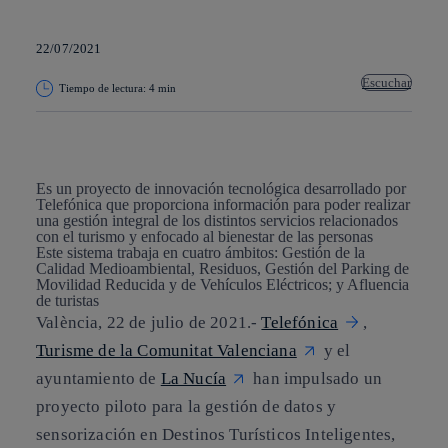
22/07/2021
Escuchar
Tiempo de lectura: 4 min
Copiar enlace
Copiar enlace
facebook
twitter
whatsapp
linkedin
Es un proyecto de innovación tecnológica desarrollado por
Telefónica que proporciona información para poder realizar
una gestión integral de los distintos servicios relacionados
con el turismo y enfocado al bienestar de las personas
Este sistema trabaja en cuatro ámbitos: Gestión de la
Calidad Medioambiental, Residuos, Gestión del Parking de
Movilidad Reducida y de Vehículos Eléctricos; y Afluencia
de turistas
València, 22 de julio de 2021.-
Telefónica
,
Turisme de la Comunitat Valenciana
y el
ayuntamiento de
La Nucía
han impulsado un
proyecto piloto para la gestión de datos y
sensorización en Destinos Turísticos Inteligentes,