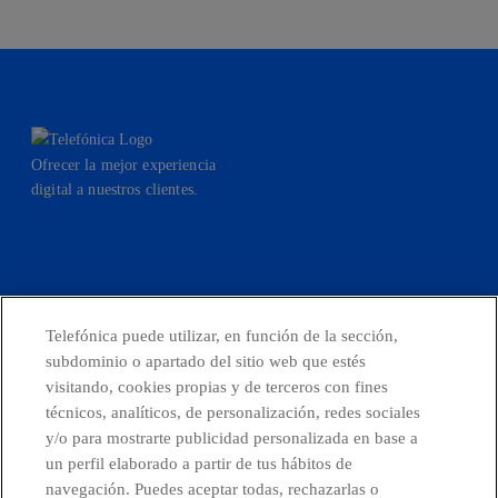
Ofrecer la mejor experiencia
digital a nuestros clientes.
facebook
linkedin
twitter
instagram
youtube
Telefónica puede utilizar, en función de la sección,
subdominio o apartado del sitio web que estés
CONTACTO
visitando, cookies propias y de terceros con fines
técnicos, analíticos, de personalización, redes sociales
y/o para mostrarte publicidad personalizada en base a
un perfil elaborado a partir de tus hábitos de
Países y Unidades emergentes
navegación. Puedes aceptar todas, rechazarlas o