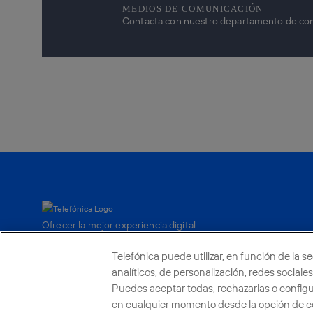
MEDIOS DE COMUNICACIÓN
Contacta con nuestro departamento de comun
Ofrecer la mejor experiencia digital
a nuestros clientes.
Telefónica puede utilizar, en función de la s
analíticos, de personalización, redes social
Puedes aceptar todas, rechazarlas o config
Países y Unidades emergentes
Canal de De
en cualquier momento desde la opción de co