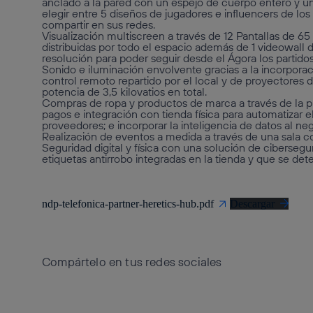
anclado a la pared con un espejo de cuerpo entero y un m
elegir entre 5 diseños de jugadores e influencers de lo
compartir en sus redes.
Visualización multiscreen a través de 12 Pantallas de 6
distribuidas por todo el espacio además de 1 videowall d
resolución para poder seguir desde el Ágora los partido
Sonido e iluminación envolvente gracias a la incorpora
control remoto repartido por el local y de proyectores 
potencia de 3,5 kilovatios en total.
Compras de ropa y productos de marca a través de la
pagos e integración con tienda física para automatizar el
proveedores; e incorporar la inteligencia de datos al ne
Realización de eventos a medida a través de una sala c
Seguridad digital y física con una solución de cibersegu
etiquetas antirrobo integradas en la tienda y que se d
ndp-telefonica-partner-heretics-hub.pdf
Descargar
Compártelo en tus redes sociales
Copiar enlace
Copiar enlace