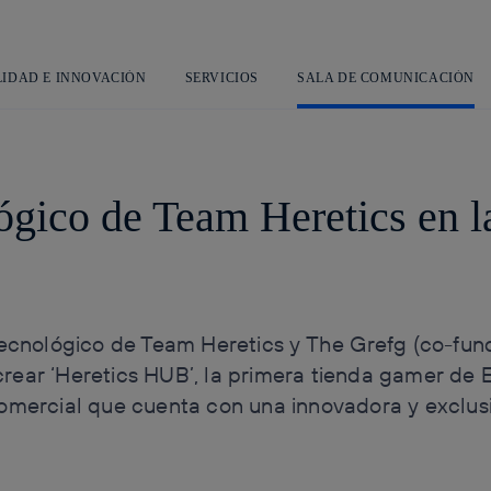
Saltar
al
contenido
principal
LIDAD E INNOVACIÓN
SERVICIOS
SALA DE COMUNICACIÓN
lógico de Team Heretics en 
 tecnológico de Team Heretics y The Grefg (co-fu
rear ‘Heretics HUB’, la primera tienda gamer de
comercial que cuenta con una innovadora y exclus