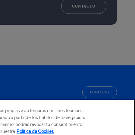
CONTACTO
CONTACTO
facebook
linkedin
twitter
instagram
youtube
es propias y de terceros con fines técnicos,
borado a partir de tus hábitos de navegación.
simismo, podrás revocar tu consentimiento
 nuestra
Política de Cookies