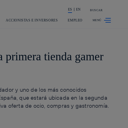
ES
EN
BUSCAR
La acción en accionistas e inversor
ACCIONISTAS E INVERSORES
EMPLEO
la primera tienda gamer
ndador y uno de los más conocidos
 España, que estará ubicada en la segunda
iva oferta de ocio, compras y gastronomía.