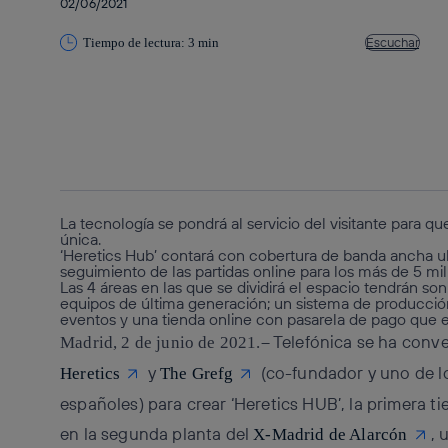
02/06/2021
Escuchar
Tiempo de lectura: 3 min
Copiar enlace
Copiar enlace
facebook
twitter
whatsapp
linkedin
La tecnología se pondrá al servicio del visitante para qu
única.
‘Heretics Hub’ contará con cobertura de banda ancha ultra
seguimiento de las partidas online para los más de 5 mi
Las 4 áreas en las que se dividirá el espacio tendrán so
equipos de última generación; un sistema de producción 
eventos y una tienda online con pasarela de pago que es
– Telefónica se ha conv
Madrid, 2 de junio de 2021.
y
(co-fundador y uno de l
Heretics
The Grefg
españoles) para crear ‘Heretics HUB’, la primera 
en la segunda planta del
, 
X-Madrid de Alarcón