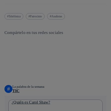
Telefónica
Patrocinio
Analistas
Compártelo en tus redes sociales
Copiar enlace
Copiar enlace
facebook
twitter
whatsapp
linkedin
La palabra de la semana
#
TIC
¿Quién es Carol Shaw?