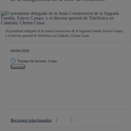
El presidente delegado de la Junta Constructora de la Sagrada Familia, Esteve Camps,
y el director general de Telefónica en Cataluña, Chema Casas
04/06/2026
Tiempo de lectura: 3 min
Escuchar
Copiar enlace
Copiar enlace
facebook
twitter
whatsapp
linkedin
Recursos relacionados