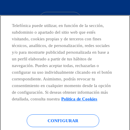
facebook
linkedin
twitter
instagram
youtube
CONTACTO
Telefónica puede utilizar, en función de la sección,
subdominio o apartado del sitio web que estés
visitando, cookies propias y de terceros con fines
técnicos, analíticos, de personalización, redes sociales
Países y Unidades emergentes
y/o para mostrarte publicidad personalizada en base a
un perfil elaborado a partir de tus hábitos de
Canal de Denuncias
navegación. Puedes aceptar todas, rechazarlas o
configurar su uso individualmente clicando en el botón
correspondiente. Asimismo, podrás revocar tu
Centro Global Transparencia
consentimiento en cualquier momento desde la opción
de configuración. Si deseas obtener información más
detallada, consulta nuestra
Política de Cookies
© Telefónica S.A.
Configurar cookies
CONFIGURAR
Política de cookies
Aviso legal