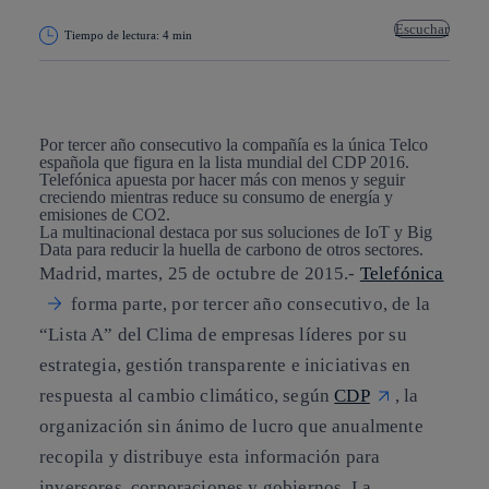
Escuchar
Tiempo de lectura: 4 min
Copiar enlace
Copiar enlace
facebook
twitter
whatsapp
linkedin
Por tercer año consecutivo la compañía es la única Telco
española que figura en la lista mundial del CDP 2016.
Telefónica apuesta por hacer más con menos y seguir
creciendo mientras reduce su consumo de energía y
emisiones de CO2.
La multinacional destaca por sus soluciones de IoT y Big
Data para reducir la huella de carbono de otros sectores.
Madrid, martes, 25 de octubre de 2015.-
Telefónica
forma parte, por tercer año consecutivo, de la
“Lista A” del Clima de empresas líderes por su
estrategia, gestión transparente e iniciativas en
respuesta al cambio climático, según
CDP
, la
organización sin ánimo de lucro que anualmente
recopila y distribuye esta información para
inversores, corporaciones y gobiernos. La