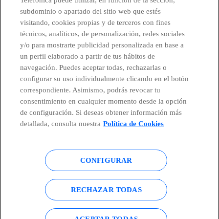
subdominio o apartado del sitio web que estés
visitando, cookies propias y de terceros con fines
técnicos, analíticos, de personalización, redes sociales
Países y Unidades emergentes
y/o para mostrarte publicidad personalizada en base a
un perfil elaborado a partir de tus hábitos de
Canal de Denuncias
navegación. Puedes aceptar todas, rechazarlas o
configurar su uso individualmente clicando en el botón
correspondiente. Asimismo, podrás revocar tu
Centro Global Transparencia
consentimiento en cualquier momento desde la opción
de configuración. Si deseas obtener información más
detallada, consulta nuestra
Política de Cookies
© Telefónica S.A.
Configurar cookies
CONFIGURAR
Política de cookies
Aviso legal
Accesibilidad
Política de privacidad
RECHAZAR TODAS
Mapa del sitio
ACEPTAR TODAS