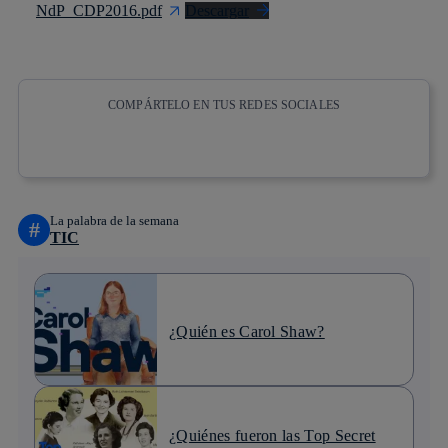
NdP_CDP2016.pdf
Descargar
COMPÁRTELO EN TUS REDES SOCIALES
Copiar enlace
Copiar enlace
facebook
twitter
whatsapp
linkedin
La palabra de la semana
#
TIC
¿Quién es Carol Shaw?
¿Quiénes fueron las Top Secret