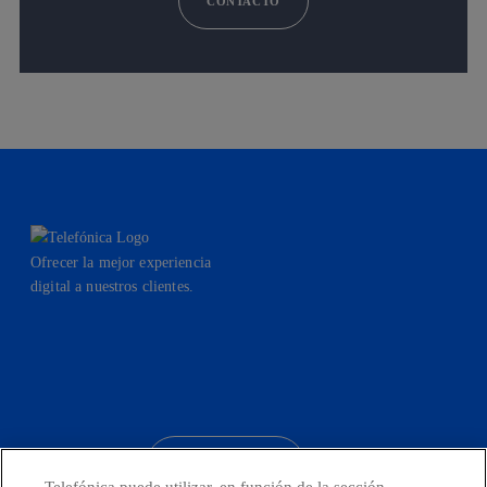
CONTACTO
Ofrecer la mejor experiencia
digital a nuestros clientes.
facebook
linkedin
twitter
instagram
youtube
CONTACTO
Telefónica puede utilizar, en función de la sección,