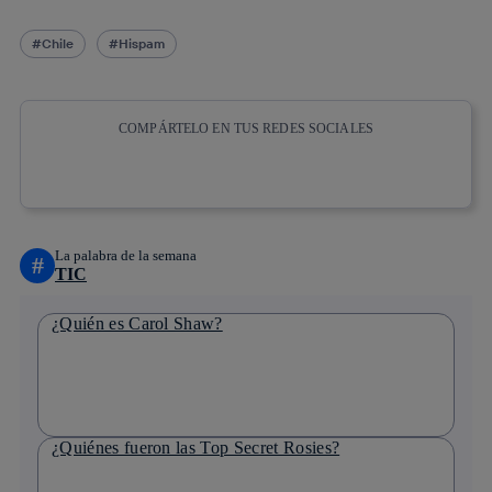
Chile
Hispam
COMPÁRTELO EN TUS REDES SOCIALES
Copiar enlace
Copiar enlace
facebook
twitter
whatsapp
linkedin
La palabra de la semana
#
TIC
¿Quién es Carol Shaw?
¿Quiénes fueron las Top Secret Rosies?