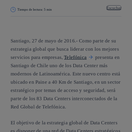
Escuchar
Tiempo de lectura: 5 min
Copiar enlace
Copiar enlace
facebook
twitter
whatsapp
linkedin
Santiago, 27 de mayo de 2016.- Como parte de su
estrategia global que busca liderar con los mejores
servicios para empresas,
Telefónica
presenta en
Santiago de Chile uno de los Data Center más
modernos de Latinoamérica. Este nuevo centro está
ubicado en Paine a 40 Km de Santiago, en un sector
estratégico por temas de acceso y seguridad, será
parte de los 83 Data Centers interconectados de la
Red Global de Telefónica.
El objetivo de la estrategia global de Data Centers
es disponer de una red de Data Centers estratégicos