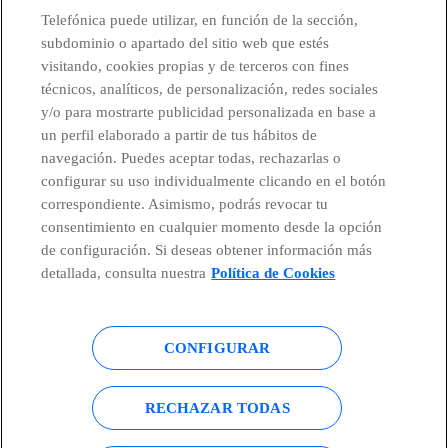
Telefónica puede utilizar, en función de la sección,
subdominio o apartado del sitio web que estés
visitando, cookies propias y de terceros con fines
técnicos, analíticos, de personalización, redes sociales
Telefónica en redes sociales
y/o para mostrarte publicidad personalizada en base a
un perfil elaborado a partir de tus hábitos de
Canal de Denuncias
navegación. Puedes aceptar todas, rechazarlas o
configurar su uso individualmente clicando en el botón
correspondiente. Asimismo, podrás revocar tu
Centro Global Transparencia
consentimiento en cualquier momento desde la opción
de configuración. Si deseas obtener información más
detallada, consulta nuestra
Política de Cookies
© Telefónica S.A.
Configurar cookies
CONFIGURAR
Política de cookies
Aviso legal
Accesibilidad
Política de privacidad
RECHAZAR TODAS
Mapa del sitio