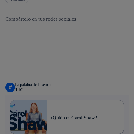
Compártelo en tus redes sociales
Copiar enlace
Copiar enlace
facebook
twitter
whatsapp
linkedin
La palabra de la semana
#
TIC
¿Quién es Carol Shaw?