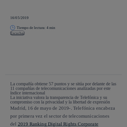
16/05/2019
Tiempo de lectura: 4 min
Escuchar
Copiar enlace
Copiar enlace
facebook
twitter
whatsapp
linkedin
La compañía obtiene 57 puntos y se sitúa por delante de las
11 compañías de telecomunicaciones analizadas por este
índice internacional
La iniciativa valora la transparencia de Telefónica y su
compromiso con la privacidad y la libertad de expresión
Madrid, 16 de mayo de 2019-.
Telefónica encabeza
por primera vez el sector de telecomunicaciones
del
2019 Ranking Digital Rights Corporate