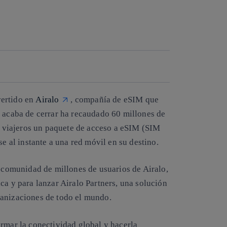
Copiar enlace
Copiar enlace
facebook
twitter
whatsapp
linkedin
vertido en
Airalo
, compañía de eSIM que
e acaba de cerrar ha recaudado 60 millones de
os viajeros un paquete de acceso a eSIM (SIM
se al instante a una red móvil en su destino.
a comunidad de millones de usuarios de Airalo,
ca y para lanzar Airalo Partners, una solución
ganizaciones de todo el mundo.
ormar la conectividad global y hacerla