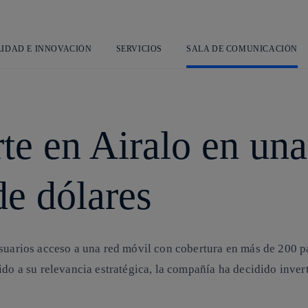
Saltar
al
contenido
principal
LIDAD E INNOVACIÓN
SERVICIOS
SALA DE COMUNICACIÓN
rte en Airalo en un
de dólares
usuarios acceso a una red móvil con cobertura en más de 200 pa
ido a su relevancia estratégica, la compañía ha decidido invert