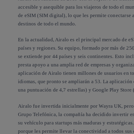
accesible y asequible para los viajeros de todo el mu
de eSIM (SIM digital), lo que les permite conectarse a
destinos de todo el mundo.
En la actualidad, Airalo es el principal mercado de 
países y regiones. Su equipo, formado por más de 250
se extiende por 44 países y seis continentes. Esto in
presta apoyo a una amplia red de empresas y organiza
aplicación de Airalo tienen millones de usuarios en 
idiomas, que pronto se ampliarán a 53. La aplicación
una puntuación de 4,7 estrellas) y Google Play Store 
Airalo fue invertida inicialmente por Wayra UK, pero a
Grupo Telefónica, la compañía ha decidido invertir en
su vehículo para startups más maduras y estratégicas.
porque les permite llevar la conectividad a todos sus