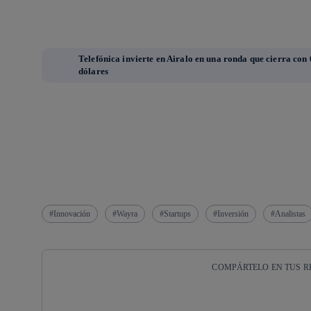
Telefónica invierte en Airalo en una ronda que cierra con 
dólares
Innovación
Wayra
Startups
Inversión
Analistas
COMPÁRTELO EN TUS R
Copiar enlace
Copiar enlace
facebook
twitter