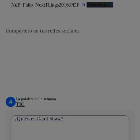
NdP_Fallo_NextThings2016.PDF
Descargar
Compártelo en tus redes sociales
Copiar enlace
Copiar enlace
facebook
twitter
whatsapp
linkedin
La palabra de la semana
#
TIC
¿Quién es Carol Shaw?