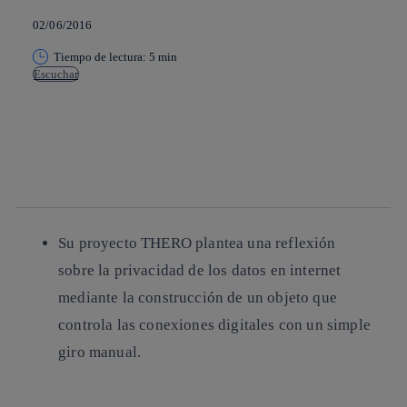
02/06/2016
Tiempo de lectura: 5 min
Escuchar
Copiar enlace
Copiar enlace
facebook
twitter
whatsapp
linkedin
Su proyecto THERO plantea una reflexión
sobre la privacidad de los datos en internet
mediante la construcción de un objeto que
controla las conexiones digitales con un simple
giro manual.