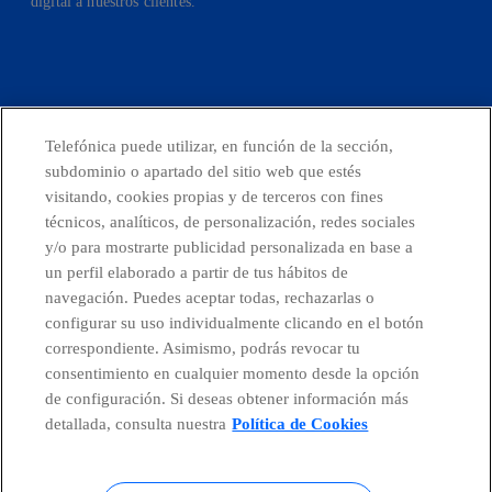
digital a nuestros clientes.
facebook
linkedin
twitter
instagram
youtube
Telefónica puede utilizar, en función de la sección,
subdominio o apartado del sitio web que estés
CONTACTO
visitando, cookies propias y de terceros con fines
técnicos, analíticos, de personalización, redes sociales
y/o para mostrarte publicidad personalizada en base a
un perfil elaborado a partir de tus hábitos de
Telefónica en redes sociales
navegación. Puedes aceptar todas, rechazarlas o
configurar su uso individualmente clicando en el botón
Canal de Denuncias
correspondiente. Asimismo, podrás revocar tu
consentimiento en cualquier momento desde la opción
de configuración. Si deseas obtener información más
Centro Global Transparencia
detallada, consulta nuestra
Política de Cookies