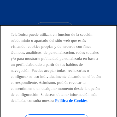
facebook
linkedin
twitter
instagram
youtube
CONTACTO
Telefónica puede utilizar, en función de la sección,
subdominio o apartado del sitio web que estés
visitando, cookies propias y de terceros con fines
técnicos, analíticos, de personalización, redes sociales
Telefónica en redes sociales
y/o para mostrarte publicidad personalizada en base a
un perfil elaborado a partir de tus hábitos de
Canal de Denuncias
navegación. Puedes aceptar todas, rechazarlas o
configurar su uso individualmente clicando en el botón
correspondiente. Asimismo, podrás revocar tu
Centro Global Transparencia
consentimiento en cualquier momento desde la opción
de configuración. Si deseas obtener información más
detallada, consulta nuestra
Política de Cookies
© Telefónica S.A.
Configurar cookies