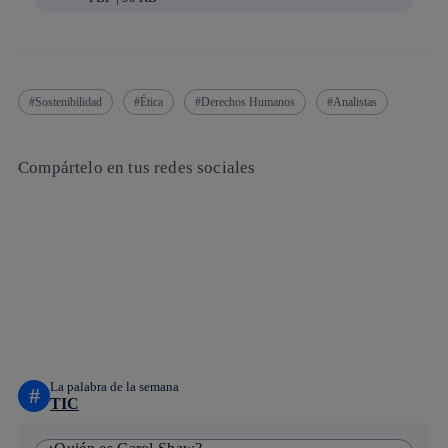
Sostenibilidad
Ética
Derechos Humanos
Analistas
Compártelo en tus redes sociales
Copiar enlace
Copiar enlace
facebook
twitter
whatsapp
linkedin
La palabra de la semana
#
TIC