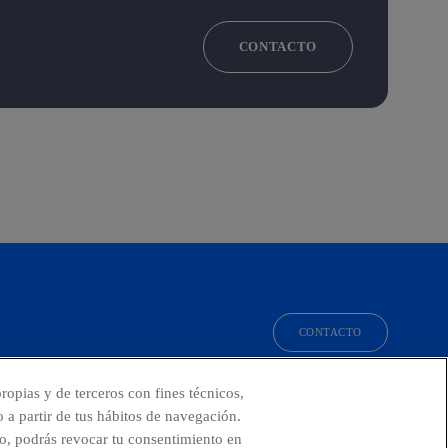
CONTACTO
CONTACTO
facebook
linkedin
twitter
instagram
youtube
ropias y de terceros con fines técnicos,
o a partir de tus hábitos de navegación.
o, podrás revocar tu consentimiento en