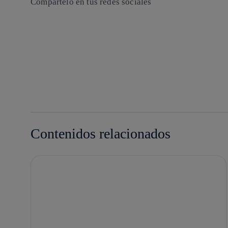
Compártelo en tus redes sociales
Copiar enlace
Copiar enlace
facebook
twitter
whatsapp
linkedin
Contenidos relacionados