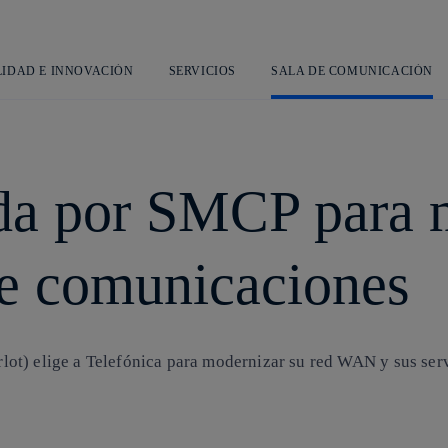
Saltar
al
contenido
principal
LIDAD E INNOVACIÓN
SERVICIOS
SALA DE COMUNICACIÓN
ida por SMCP para 
de comunicaciones
ot) elige a Telefónica para modernizar su red WAN y sus serv