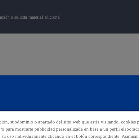
ión o solicita material adicional.
cción, subdominio o apartado del sitio web que estés visitando, cookies p
 y/o para mostrarte publicidad personalizada en base a un perfil elaborad
r su uso individualmente clicando en el botón correspondiente. Asimism