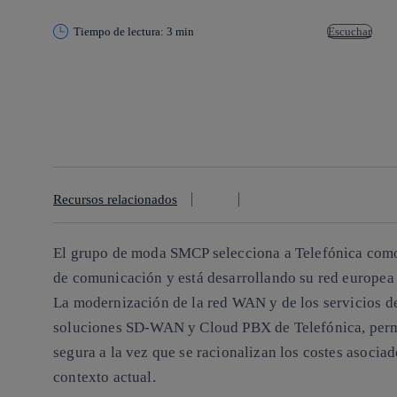
Tiempo de lectura: 3 min
Escuchar
Copiar enlace
Copiar enlace
facebook
twitter
whatsapp
linkedin
Recursos relacionados
El grupo de moda SMCP selecciona a Telefónica como 
de comunicación y está desarrollando su red europea 
La modernización de la red WAN y de los servicios d
soluciones SD-WAN y Cloud PBX de Telefónica, permi
segura a la vez que se racionalizan los costes asoci
contexto actual.