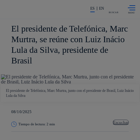
Saltar al
La acción en accionistas e invers
contenido
ES
EN
principal
BUSCAR
El presidente de Telefónica, Marc
Murtra, se reúne con Luiz Inácio
Lula da Silva, presidente de
Brasil
El presidente de Telefónica, Marc Murtra, junto con el presidente de Brasil, Luiz Inácio
Lula da Silva
08/10/2025
Escuchar
Tiempo de lectura: 2 min
Copiar enlace
Copiar enlace
facebook
twitter
whatsapp
linkedin