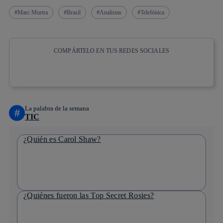
Marc Murtra
Brasil
Analistas
Telefónica
COMPÁRTELO EN TUS REDES SOCIALES
Copiar enlace
Copiar enlace
facebook
twitter
whatsapp
linkedin
La palabra de la semana
#
TIC
¿Quién es Carol Shaw?
¿Quiénes fueron las Top Secret Rosies?