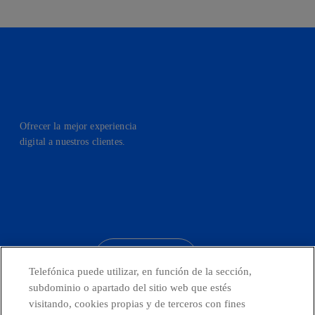
Ofrecer la mejor experiencia
digital a nuestros clientes.
facebook
linkedin
twitter
instagram
youtube
CONTACTO
Telefónica puede utilizar, en función de la sección,
subdominio o apartado del sitio web que estés
visitando, cookies propias y de terceros con fines