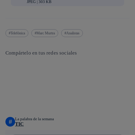
JPEG | 303 KB
Telefónica
Marc Murtra
Analistas
Compártelo en tus redes sociales
Copiar enlace
Copiar enlace
facebook
twitter
whatsapp
linkedin
La palabra de la semana
#
TIC