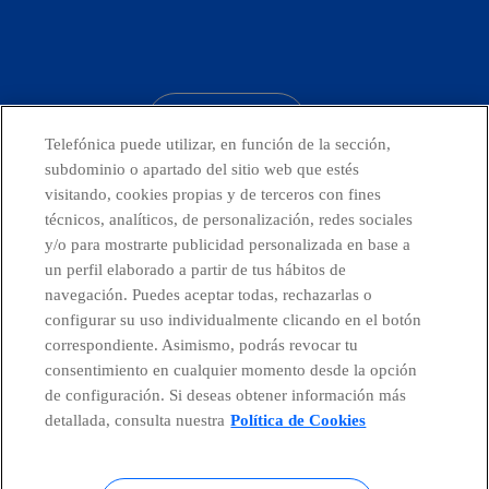
facebook
linkedin
twitter
instagram
youtube
CONTACTO
Telefónica puede utilizar, en función de la sección,
subdominio o apartado del sitio web que estés
visitando, cookies propias y de terceros con fines
técnicos, analíticos, de personalización, redes sociales
Telefónica en redes sociales
y/o para mostrarte publicidad personalizada en base a
un perfil elaborado a partir de tus hábitos de
Canal de Denuncias
navegación. Puedes aceptar todas, rechazarlas o
configurar su uso individualmente clicando en el botón
correspondiente. Asimismo, podrás revocar tu
Centro Global Transparencia
consentimiento en cualquier momento desde la opción
de configuración. Si deseas obtener información más
detallada, consulta nuestra
Política de Cookies
© Telefónica S.A.
Configurar cookies